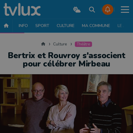
INFO
SPORT
CULTURE
MA COMMUNE
LE JT
CULTURE
MUSIQUE
EXPOSITION
THÉÂTRE
LITTÉRATURE
Accueil
Culture
Théâtre
Bertrix et Rouvroy s'associent
pour célébrer Mirbeau