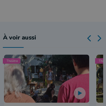
À voir aussi
Théâtre
Théâ