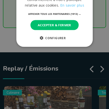
relative aux cookies.
En savoir plus
Chaque week-end retrouvez les derniers
résultats de votre équipe favorite
AFFICHER TOUS LES PARTENAIRES
(1913) →
ACCEPTER & FERMER
CONFIGURER
Replay / Émissions
Culinaire
Tour