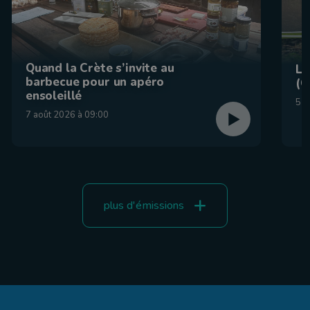
Quand la Crète s’invite au
La
barbecue pour un apéro
(C
ensoleillé
5 a
7 août 2026 à 09:00
plus d'émissions