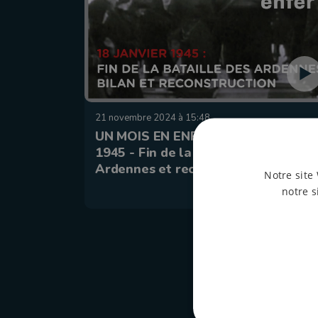
21 novembre 2024 à 15:48
UN MOIS EN ENFER N°34 : 18 janvier
1945 - Fin de la bataille des
Ardennes et reconstruction
Notre site 
notre s