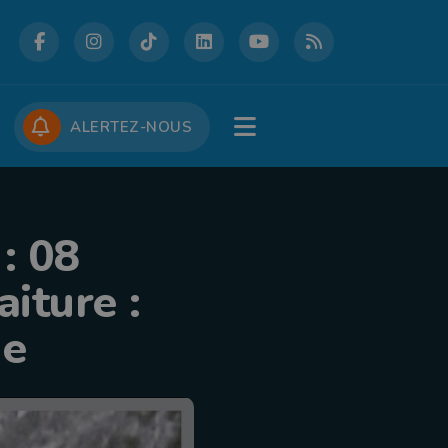
DCASTS
CONCOURS
JOBS
ALERTEZ-NOUS
: 08
iture :
ue