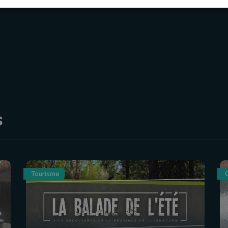
s
Tourisme
C