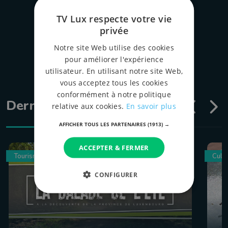
tous les épispodes
TV Lux respecte votre vie
privée
Notre site Web utilise des cookies
pour améliorer l'expérience
utilisateur. En utilisant notre site Web,
vous acceptez tous les cookies
conformément à notre politique
Dernières émissions
relative aux cookies.
En savoir plus
AFFICHER TOUS LES PARTENAIRES
(1913) →
ACCEPTER & FERMER
Tourisme
Culin
CONFIGURER