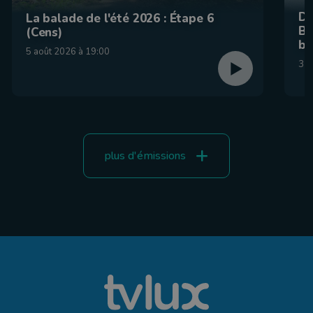
De
La balade de l'été 2026 : Étape 6
Be
(Cens)
br
5 août 2026 à 19:00
31 
plus d'émissions