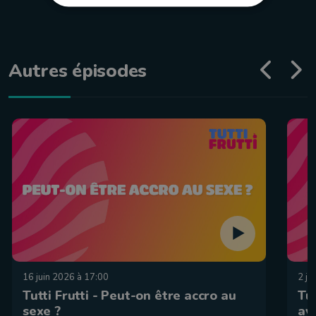
Autres épisodes
16 juin 2026 à 17:00
2 ju
Tutti Frutti - Peut-on être accro au
Tut
sexe ?
av