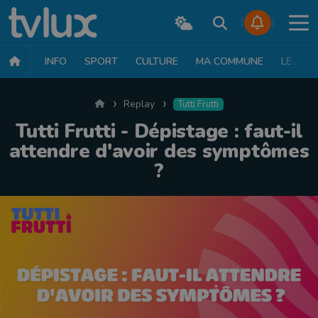
INFO
SPORT
CULTURE
MA COMMUNE
LE JT
Accueil
Replay
Tutti Frutti
Tutti Frutti - Dépistage : faut-il
attendre d'avoir des symptômes
?