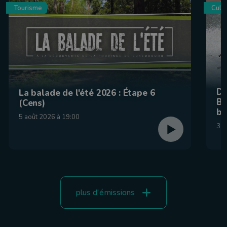
Tourisme
Culin
De
La balade de l'été 2026 : Étape 6
Be
(Cens)
br
5 août 2026 à 19:00
31 
plus d'émissions