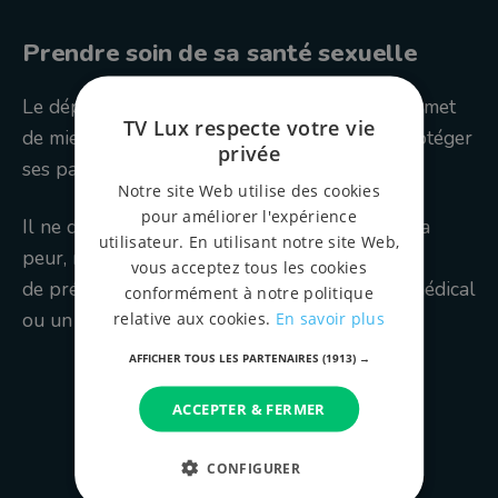
Prendre soin de sa santé sexuelle
Le dépistage est une démarche simple qui permet
TV Lux respecte votre vie
de mieux connaître son état de santé et de protéger
privée
ses partenaires.
Notre site Web utilise des cookies
pour améliorer l'expérience
Il ne devrait pas être associé à la honte ou à la
utilisateur. En utilisant notre site Web,
peur, mais considéré comme un réflexe
vous acceptez tous les cookies
de prévention, au même titre qu’un contrôle médical
conformément à notre politique
ou un examen de routine.
relative aux cookies.
En savoir plus
AFFICHER TOUS LES PARTENAIRES
(1913) →
ACCEPTER & FERMER
CONFIGURER