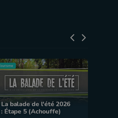
Tourisme
Agriculture
Le Jo
La balade de l'été 2026
2026 
: Étape 5 (Achouffe)
dima