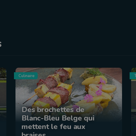
s
Culinaire
Des brochettes de
Blanc-Bleu Belge qui
mettent le feu aux
braises