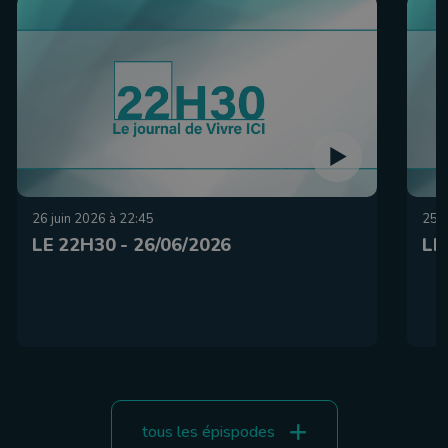
26 juin 2026 à 22:45
25 j
LE 22H30 - 26/06/2026
LE
tous les épispodes