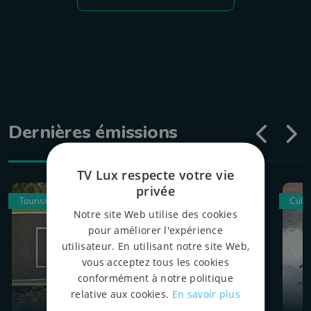
Dernières émissions
TV Lux respecte votre vie
privée
Tourisme
Culin
Notre site Web utilise des cookies
pour améliorer l'expérience
utilisateur. En utilisant notre site Web,
vous acceptez tous les cookies
conformément à notre politique
relative aux cookies.
En savoir plus