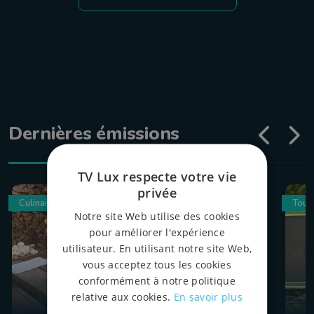
Dernières émissions
TV Lux respecte votre vie
privée
Culinaire
Tour
Notre site Web utilise des cookies
pour améliorer l'expérience
utilisateur. En utilisant notre site Web,
vous acceptez tous les cookies
conformément à notre politique
relative aux cookies.
En savoir plus