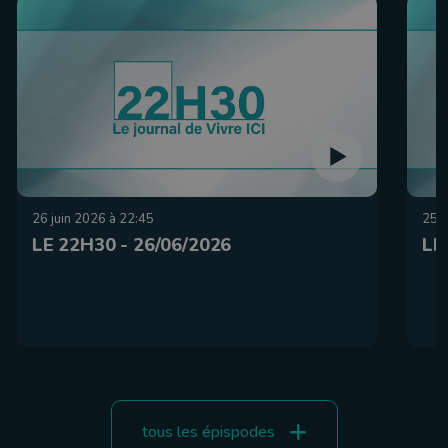
26 juin 2026 à 22:45
25 j
LE 22H30 - 26/06/2026
LE
tous les épispodes