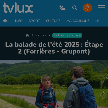
INFO
SPORT
CULTURE
MA COMMUNE
LE JT
Accueil
Replay
La Balade De L'été
La balade de l'été 2025 : Étape
2 (Forrières - Grupont)