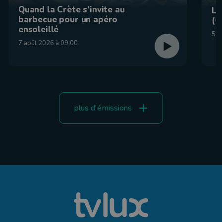
Quand la Crète s’invite au
La
barbecue pour un apéro
(C
ensoleillé
5 a
7 août 2026 à 09:00
plus d'émissions