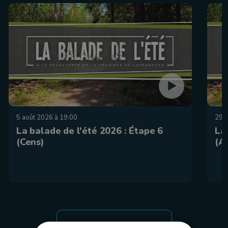
5 août 2026 à 19:00
29 j
La balade de l'été 2026 : Étape 6
La
(Cens)
(A
tous les épispodes