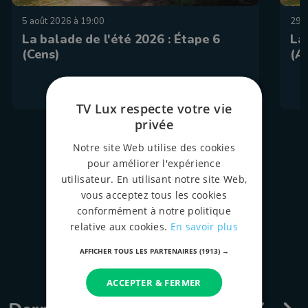
5 août 2026 à 19:00
29 j
La balade de l'été 2026 : Étape 6
La
(Cens)
(A
TV Lux respecte votre vie
privée
Notre site Web utilise des cookies
pour améliorer l'expérience
tous les épispodes
utilisateur. En utilisant notre site Web,
vous acceptez tous les cookies
conformément à notre politique
relative aux cookies.
En savoir plus
AFFICHER TOUS LES PARTENAIRES
(1913) →
ACCEPTER & FERMER