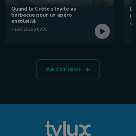
Quand la Crète s’invite au
La
barbecue pour un apéro
(C
ensoleillé
5 a
7 août 2026 à 09:00
plus d'émissions