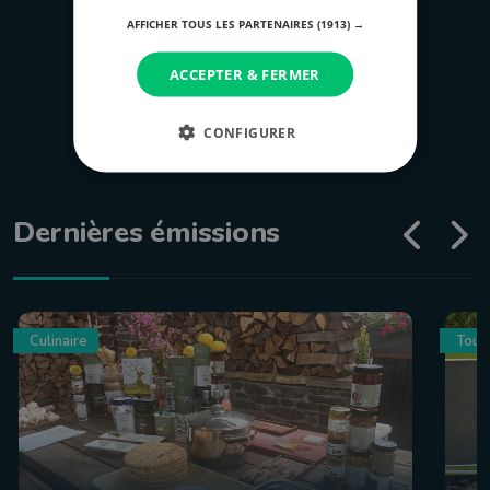
tous les épispodes
AFFICHER TOUS LES PARTENAIRES
(1913) →
ACCEPTER & FERMER
CONFIGURER
Dernières émissions
Culinaire
Tour