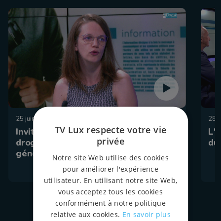
25 juin 2026 à 18:30
28 
TV Lux respecte votre vie
Invité de la presse : patrimoine,
L'I
privée
drogue, contestation et médecine
du
générale
Notre site Web utilise des cookies
pour améliorer l'expérience
utilisateur. En utilisant notre site Web,
vous acceptez tous les cookies
conformément à notre politique
relative aux cookies.
En savoir plus