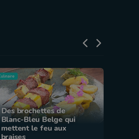
ulinaire
Tourisme
Des brochettes de
Blanc-Bleu Belge qui
La ba
mettent le feu aux
: Éta
braises