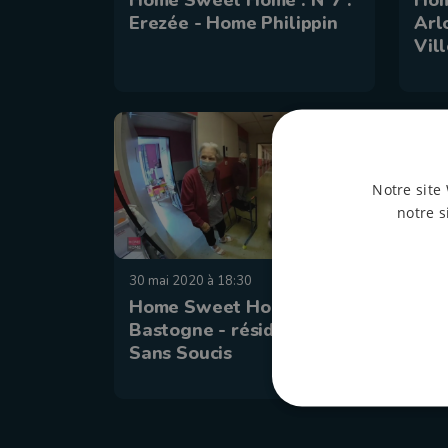
Home Sweet Home : N°7 :
Hom
Erezée - Home Philippin
Arl
Vil
Notre site 
notre s
30 mai 2020 à 18:30
23 ma
Home Sweet Home : N°3 :
Hom
Bastogne - résidence
Hou
Sans Soucis
rep
Pal