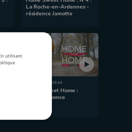
5 :
Home Sweet Home : N°4 :
La Roche-en-Ardennes -
résidence Jamotte
En utilisant
olitique
11 mai 2020 à 09:44
1 -
Home Sweet Home :
bande annonce
ices