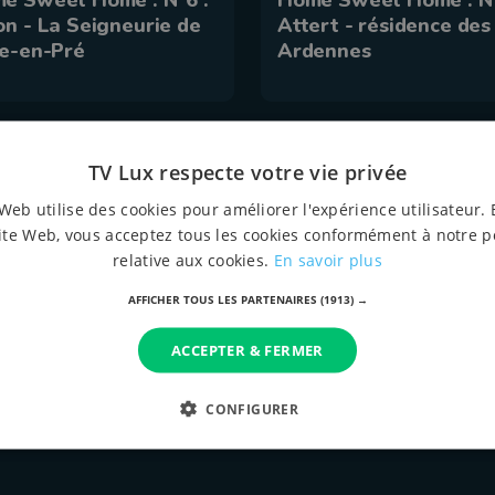
e Sweet Home : N°6 :
Home Sweet Home : N°
on - La Seigneurie de
Attert - résidence des
le-en-Pré
Ardennes
TV Lux respecte votre vie privée
Web utilise des cookies pour améliorer l'expérience utilisateur. 
ite Web, vous acceptez tous les cookies conformément à notre p
relative aux cookies.
En savoir plus
AFFICHER TOUS LES PARTENAIRES
(1913) →
i 2020 à 18:30
16 mai 2020 à 18:30
e Sweet Home : N°2 :
Home Sweet Home : N°
ACCEPTER & FERMER
ffalize - Maison de
Bouillon - "Serenia"
os et de soins "Louis
maison de Repos et de
CONFIGURER
ange"
Soins, Résidence-Serv