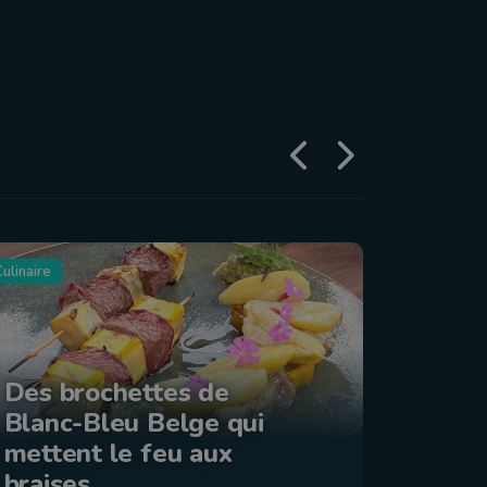
ulinaire
Tourisme
Des brochettes de
Blanc-Bleu Belge qui
La ba
mettent le feu aux
: Éta
braises