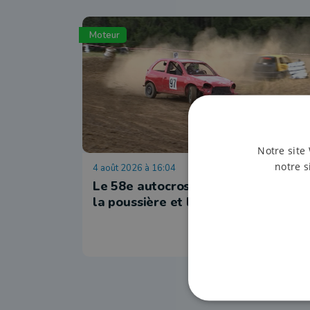
Moteur
Notre site 
notre s
4 août 2026 à 16:04
Le 58e autocross de Hives dompte
la poussière et la sécheresse