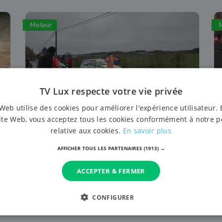
Moteur
TV Lux respecte votre vie privée
Web utilise des cookies pour améliorer l'expérience utilisateur. 
ite Web, vous acceptez tous les cookies conformément à notre p
12 avril 2026 à 15:57
relative aux cookies.
En savoir plus
Le B-Short de Tenneville marque un
retour attendu dans la province
AFFICHER TOUS LES PARTENAIRES
(1913) →
ACCEPTER & FERMER
CONFIGURER