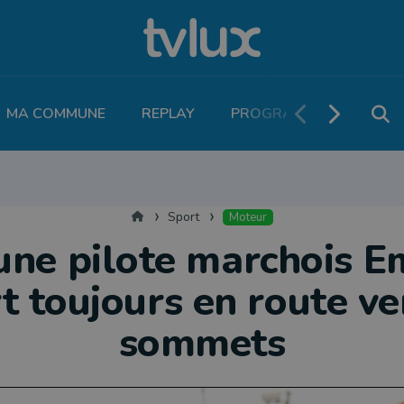
MA COMMUNE
REPLAY
PROGRAMME TV
PO
THLÉTISME
RUNNING
MOTEUR
LEGEND BOUCLES
VOLLEY
T
Accueil
Sport
Moteur
une pilote marchois E
t toujours en route ve
sommets