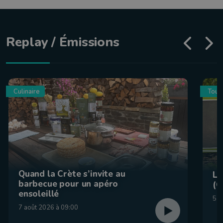
Replay / Émissions
Culinaire
Tour
Quand la Crète s’invite au
La
barbecue pour un apéro
(C
ensoleillé
5 a
7 août 2026 à 09:00