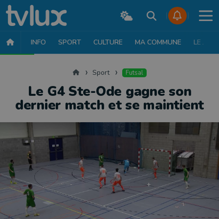
INFO
SPORT
CULTURE
MA COMMUNE
LE JT
SPORT
FOOTBALL
BASKET
CYCLISME
ATHLÉTISME
RUN
Accueil
Sport
Futsal
Le G4 Ste-Ode gagne son
dernier match et se maintient