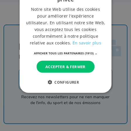
Notre site Web utilise des cookies
pour améliorer l'expérience
utilisateur. En utilisant notre site Web,
vous acceptez tous les cookies
conformément à notre politique
relative aux cookies.
En savoir plus
Newsletter
AFFICHER TOUS LES PARTENAIRES
(1913) →
Rejoignez-nous
ACCEPTER & FERMER
JE M'INSCRIS
CONFIGURER
Recevez nos newsletters pour ne rien manquer
de l'info, du sport et de nos émissions