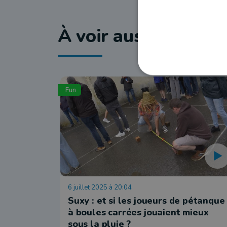
À voir aussi
Fun
6 juillet 2025 à 20:04
Suxy : et si les joueurs de pétanque
à boules carrées jouaient mieux
sous la pluie ?