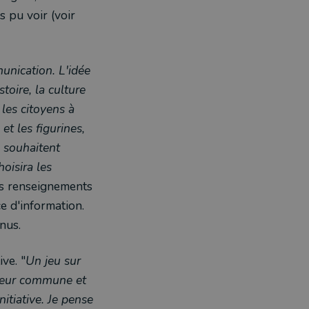
s pu voir (voir
unication. L'idée
toire, la culture
 les citoyens à
t les figurines,
 souhaitent
hoisira les
les renseignements
e d'information.
enus.
ve. "
Un jeu sur
 leur commune et
itiative. Je pense