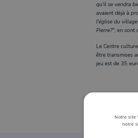
qu'il se vendra bi
avaient déjà à pr
l'église du villag
Pierre?
", en sont
Le Centre culture
être transmises a
jeu est de 35 eur
Notre site 
notre s