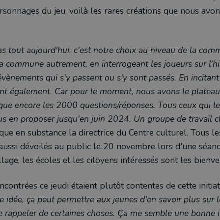
ersonnages du jeu, voilà les rares créations que nous avon
s tout aujourd'hui, c'est notre choix au niveau de la comm
la commune autrement, en interrogeant les joueurs sur l'his
évènements qui s'y passent ou s'y sont passés. En incitant
nt également. Car pour le moment, nous avons le plateau e
que encore les 2000 questions/réponses. Tous ceux qui le
s en proposer jusqu'en juin 2024. Un
groupe de travail c
ique en substance la directrice du Centre culturel. Tous 
 aussi dévoilés au public le 20 novembre lors d'une séanc
llage, les écoles et les citoyens intéressés sont les bienv
contrées ce jeudi étaient plutôt contentes de cette initiati
 idée, ça peut permettre aux jeunes d'en savoir plus sur
e rappeler de certaines choses. Ça me semble une bonne in