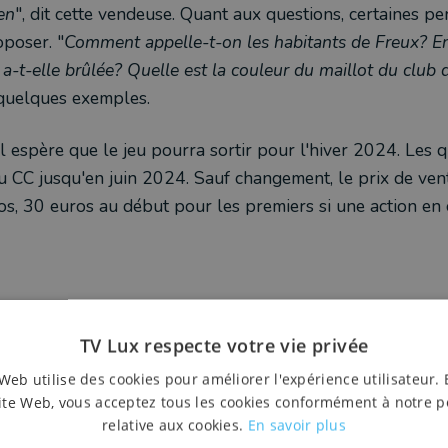
en
", dit cette vendeuse. Quant aux questions, certaines p
oposer. "
Comment appelle-t-on les habitants de Freux? E
e a-t-elle brûlée? Quelle est la couleur du maillot du club 
 quelques exemples.
l espère que le jeu pourra sortir pour l'hiver 2024. Les 
u CC jusqu'en juin 2024. Sauf changement, le prix de ven
os, 30 euros au début pour les premiers si une action en 
TV Lux respecte votre vie privée
Web utilise des cookies pour améliorer l'expérience utilisateur. 
ite Web, vous acceptez tous les cookies conformément à notre p
relative aux cookies.
En savoir plus