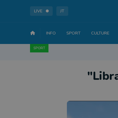
LIVE
JT
INFO
SPORT
CULTURE
SPORT
FOOTBALL
BASKET
CYCLISME
A
"Libr