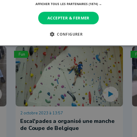
AFFICHER TOUS LES PARTENAIRES
(1874) →
ACCEPTER & FERMER
CONFIGURER
Fun
2 octobre 2023 à 13:57
Escal'pades a organisé une manche
de Coupe de Belgique