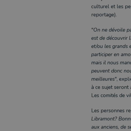
culturel et les p
reportage).
"
On ne dévoile pa
est de découvrir 
et/ou les grands 
participer en amo
mais il nous man
peuvent donc nou
meilleures
", expl
à ce sujet seront
Les comités de vi
Les personnes ren
Libramont? Bonne
aux anciens, de s