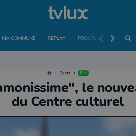
MA COMMUNE
REPLAY
PROGRAMME TV
PO
THLÉTISME
RUNNING
MOTEUR
LEGEND BOUCLES
VOLLEY
T
Accueil
Sport
Fun
amonissime", le nouve
du Centre culturel