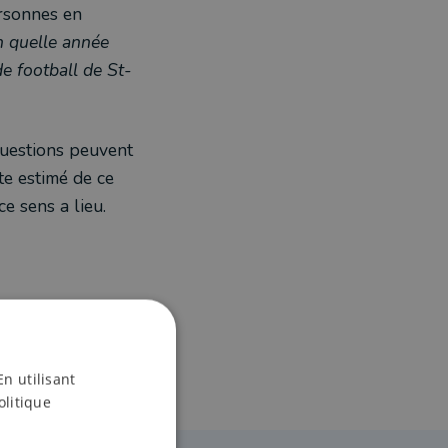
ersonnes en
n quelle année
de football de St-
questions peuvent
te estimé de ce
ce sens a lieu.
En utilisant
olitique