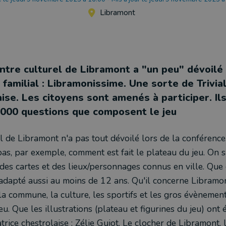
Libramont
Centre culturel de Libramont a "un peu" dévoil
 familial : Libramonissime. Une sorte de Trivial
ise. Les citoyens sont amenés à participer. Il
2000 questions que composent le jeu
l de Libramont n'a pas tout dévoilé lors de la conférence
 pas, par exemple, comment est fait le plateau du jeu. On s
des cartes et des lieux/personnages connus en ville. Que 
st adapté aussi au moins de 12 ans. Qu'il concerne Libramon
 la commune, la culture, les sportifs et les gros évèneme
eu. Que les illustrations (plateau et figurines du jeu) ont 
trice chestrolaise : Zélie Guiot. Le clocher de Libramont, 