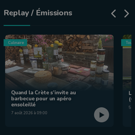
Replay / Émissions
Culinaire
Tour
Quand la Crète s’invite au
La
barbecue pour un apéro
(C
ensoleillé
5 a
7 août 2026 à 09:00