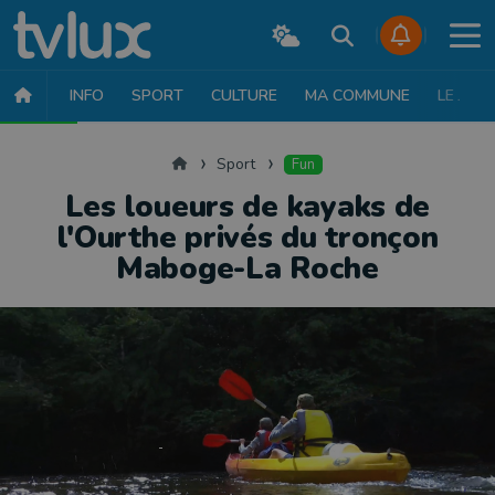
INFO
SPORT
CULTURE
MA COMMUNE
LE JT
SPORT
FOOTBALL
BASKET
CYCLISME
ATHLÉTISME
RUN
Accueil
Sport
Fun
Les loueurs de kayaks de
l'Ourthe privés du tronçon
Maboge-La Roche