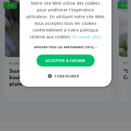
Notre site Web utilise des cookies
Fun
Fun
pour améliorer l'expérience
utilisateur. En utilisant notre site Web,
vous acceptez tous les cookies
conformément à notre politique
relative aux cookies.
En savoir plus
AFFICHER TOUS LES PARTENAIRES
(1913) →
ACCEPTER & FERMER
6 juillet 2025 à 20:04
9 n
Suxy : et si les joueurs de pétanque à
"L
CONFIGURER
boules carrées jouaient mieux sous la
Ce
pluie ?