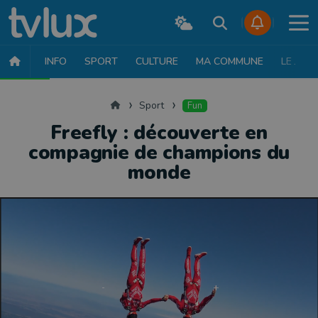
INFO
SPORT
CULTURE
MA COMMUNE
LE JT
SPORT
FOOTBALL
BASKET
CYCLISME
ATHLÉTISME
RUN
Accueil
Sport
Fun
Freefly : découverte en
compagnie de champions du
monde