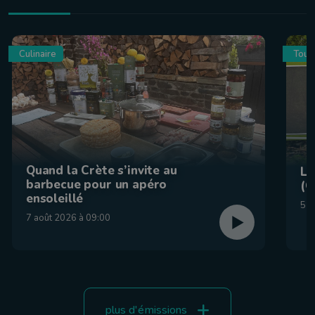
Culinaire
Tour
Quand la Crète s’invite au
La
barbecue pour un apéro
(C
ensoleillé
5 a
7 août 2026 à 09:00
plus d'émissions