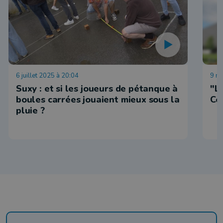
6 juillet 2025 à 20:04
9 n
Suxy : et si les joueurs de pétanque à
"L
boules carrées jouaient mieux sous la
Ce
pluie ?