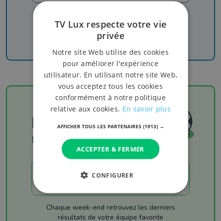
Recevez nos newsletters pour ne rien manquer
TV Lux respecte votre vie
de l'info, du sport et de nos émissions
privée
Notre site Web utilise des cookies
pour améliorer l'expérience
utilisateur. En utilisant notre site Web,
vous acceptez tous les cookies
conformément à notre politique
relative aux cookies.
En savoir plus
Football
AFFICHER TOUS LES PARTENAIRES
(1913) →
Les résultats
ACCEPTER & FERMER
CONFIGURER
LES RÉSULTATS
Chaque week-end retrouvez les derniers
résultats de votre équipe favorite