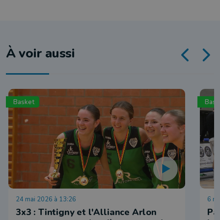
À voir aussi
Basket
Bask
24 mai 2026 à 13:26
6 ma
3x3 : Tintigny et l'Alliance Arlon
Pa