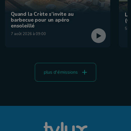
Quand la Crète s’invite au
La
barbecue pour un apéro
(C
ensoleillé
5 a
7 août 2026 à 09:00
plus d'émissions