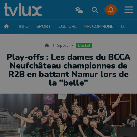
INFO
SPORT
CULTURE
MA COMMUNE
LE JT
SPORT
FOOTBALL
BASKET
CYCLISME
ATHLÉTISME
RUN
Accueil
Sport
Basket
Play-offs : Les dames du BCCA
Neufchâteau championnes de
R2B en battant Namur lors de
la "belle"