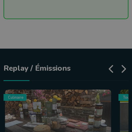
Replay / Émissions
Culinaire
Tour