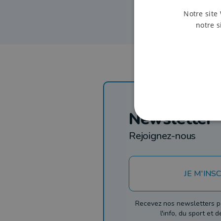
Notre site 
notre s
Newsletter
Rejoignez-nous
JE M'INSC
Recevez nos newsletters p
l'info, du sport et 