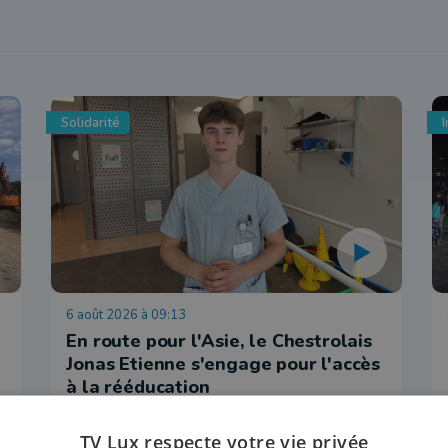
Solidarité
I
6 août 2026 à 09:13
En route pour l'Asie, le Chestrolais
Jonas Etienne s'engage pour l'accès
à la rééducation
TV Lux respecte votre vie privée