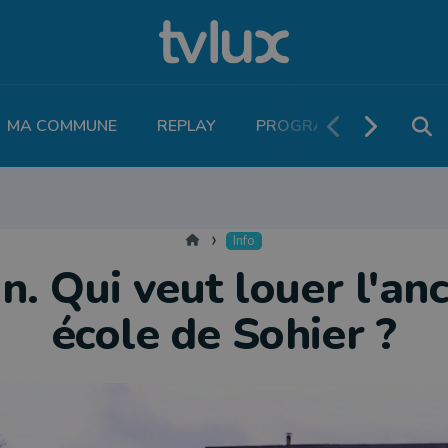
MA COMMUNE
REPLAY
PROGRAMME TV
PO
MOBILITÉ
SANTÉ
VIVALIA
ECONOMIE
AGRICULTURE
NATU
Accueil
Info
n. Qui veut louer l'an
école de Sohier ?