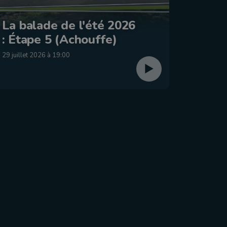
Le Jo
La balade de l'été 2026
2026 
: Étape 5 (Achouffe)
dima
29 juillet 2026 à 19:00
26 juillet