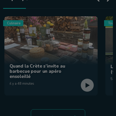
Culinaire
Tour
Quand la Crète s’invite au
La
barbecue pour un apéro
(C
ensoleillé
5 a
il y a 48 minutes