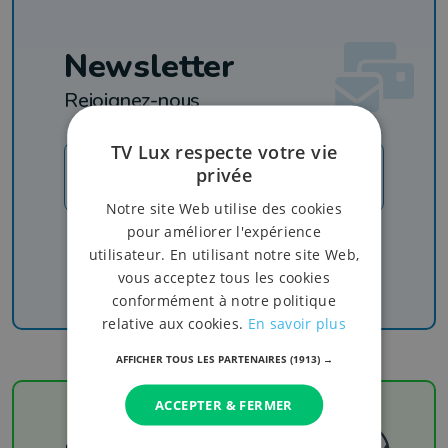
Newsletter
Rejoignez-nous
TV Lux respecte votre vie
privée
JE M'INSCRIS
Notre site Web utilise des cookies
pour améliorer l'expérience
Recevez nos newsletters pour ne rien manquer
utilisateur. En utilisant notre site Web,
de l'info, du sport et de nos émissions
vous acceptez tous les cookies
conformément à notre politique
relative aux cookies.
En savoir plus
AFFICHER TOUS LES PARTENAIRES
(1913) →
ACCEPTER & FERMER