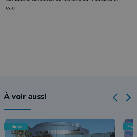
eau.
À voir aussi
Judiciaire
Envi