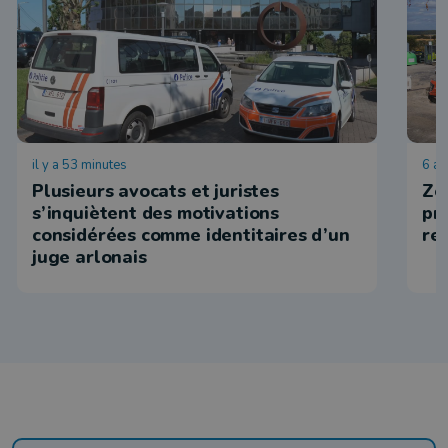
il y a 53 minutes
6 ao
Plusieurs avocats et juristes
Zo
s’inquiètent des motivations
pr
considérées comme identitaires d’un
re
juge arlonais