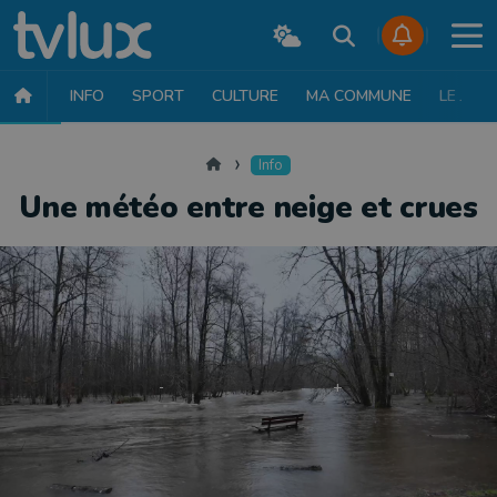
INFO
SPORT
CULTURE
MA COMMUNE
LE JT
INFO
FAITS DIVERS
POLITIQUE
SOCIÉTÉ
MOBILITÉ
SAN
Accueil
Info
Une météo entre neige et crues