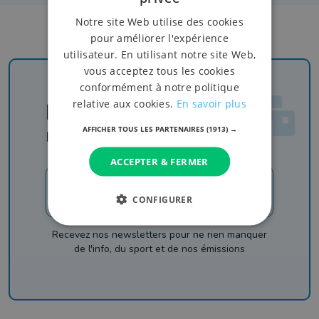
Notre site Web utilise des cookies
pour améliorer l'expérience
utilisateur. En utilisant notre site Web,
vous acceptez tous les cookies
conformément à notre politique
relative aux cookies.
En savoir plus
Newsletter
AFFICHER TOUS LES PARTENAIRES
(1913) →
Rejoignez-nous
ACCEPTER & FERMER
JE M'INSCRIS
CONFIGURER
Recevez nos newsletters pour ne rien manquer
de l'info, du sport et de nos émissions