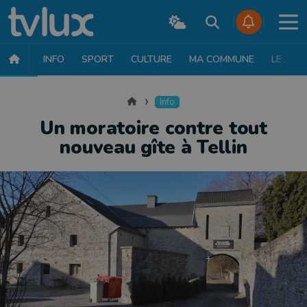
INFO
SPORT
CULTURE
MA COMMUNE
LE JT
INFO
FAITS DIVERS
POLITIQUE
SOCIÉTÉ
MOBILITÉ
SAN
Accueil
Info
Un moratoire contre tout
nouveau gîte à Tellin