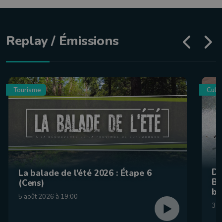
Replay / Émissions
Tourisme
Culin
De
La balade de l'été 2026 : Étape 6
Be
(Cens)
br
5 août 2026 à 19:00
31 