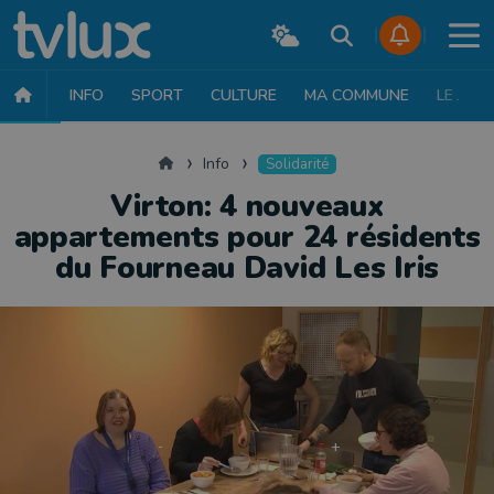
INFO
SPORT
CULTURE
MA COMMUNE
LE JT
INFO
FAITS DIVERS
POLITIQUE
SOCIÉTÉ
MOBILITÉ
SAN
Accueil
Info
Solidarité
Virton: 4 nouveaux
appartements pour 24 résidents
du Fourneau David Les Iris