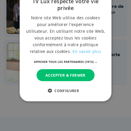
TV Lux respecte votre vie
Mellier. Pose de la première pierre de
privée
la résidence «Les Cailloux Blancs»
Notre site Web utilise des cookies
22 mai 2018 à 14:44
pour améliorer l'expérience
utilisateur. En utilisant notre site Web,
vous acceptez tous les cookies
conformément à notre politique
Solidarité
relative aux cookies.
En savoir plus
Le Fourneau David - Les Iris apporte
de l'autonomie à des personnes
AFFICHER TOUS LES PARTENAIRES
(1913) →
handicapées
7 avril 2016 à 16:08
ACCEPTER & FERMER
CONFIGURER