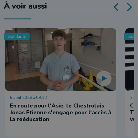
À voir aussi
Solidarité
Solid
6 août 2026 à 09:13
25 j
En route pour l'Asie, le Chestrolais
Ca
Jonas Etienne s'engage pour l'accès à
Tin
la rééducation
vu