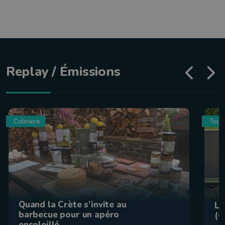
Replay / Émissions
Culinaire
Tour
Quand la Crète s’invite au
La
barbecue pour un apéro
(C
ensoleillé