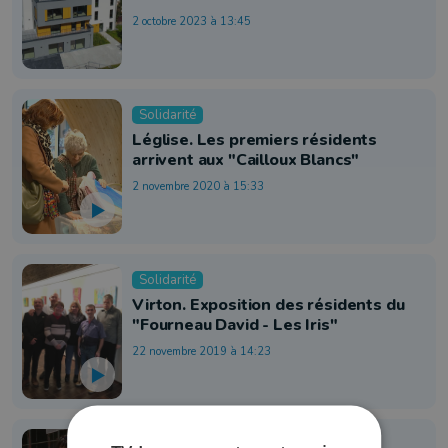
2 octobre 2023 à 13:45
Solidarité
Léglise. Les premiers résidents
arrivent aux "Cailloux Blancs"
2 novembre 2020 à 15:33
Solidarité
Virton. Exposition des résidents du
"Fourneau David - Les Iris"
22 novembre 2019 à 14:23
Solidarité