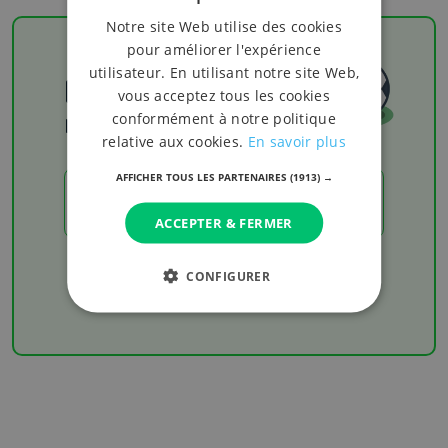
Notre site Web utilise des cookies
pour améliorer l'expérience
utilisateur. En utilisant notre site Web,
Football
vous acceptez tous les cookies
conformément à notre politique
Les résultats
relative aux cookies.
En savoir plus
AFFICHER TOUS LES PARTENAIRES
(1913) →
LES RÉSULTATS
ACCEPTER & FERMER
Chaque week-end retrouvez les derniers
CONFIGURER
résultats de votre équipe favorite