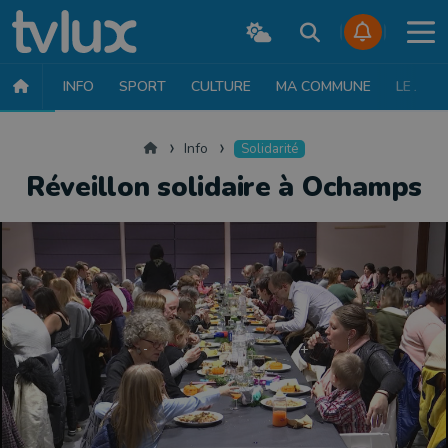
INFO
SPORT
CULTURE
MA COMMUNE
LE JT
INFO
FAITS DIVERS
POLITIQUE
SOCIÉTÉ
MOBILITÉ
SAN
Accueil
Info
Solidarité
Réveillon solidaire à Ochamps