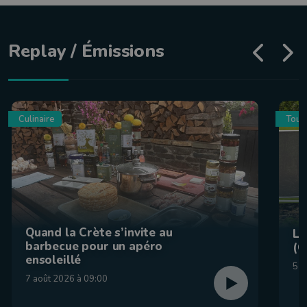
Replay / Émissions
Culinaire
Tour
Quand la Crète s’invite au
La
barbecue pour un apéro
(C
ensoleillé
5 a
7 août 2026 à 09:00