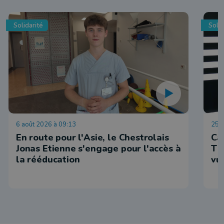
Solidarité
Solid
6 août 2026 à 09:13
25 j
En route pour l'Asie, le Chestrolais
Ca
Jonas Etienne s'engage pour l'accès à
Tin
la rééducation
vu