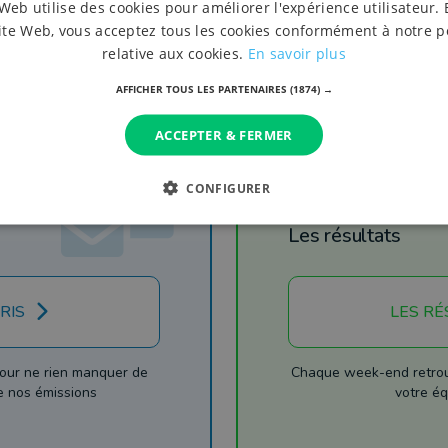
Web utilise des cookies pour améliorer l'expérience utilisateur. 
ite Web, vous acceptez tous les cookies conformément à notre p
relative aux cookies.
En savoir plus
AFFICHER TOUS LES PARTENAIRES
(1874) →
ACCEPTER & FERMER
CONFIGURER
Football
Les résultats
RIS
LES RÉ
our ne rien manquer de
Chaque week-end retrouv
de nos émissions
votre éq