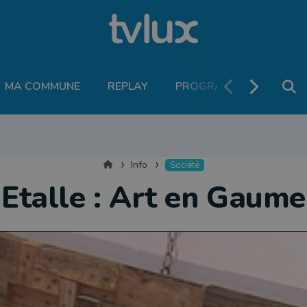
MA COMMUNE
REPLAY
PROGRAMME TV
PO
MOBILITÉ
SANTÉ
VIVALIA
ECONOMIE
AGRICULTURE
NATU
Accueil
Info
Société
Etalle : Art en Gaume