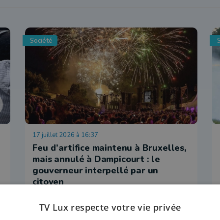
Société
17 juillet 2026 à 16:37
Feu d’artifice maintenu à Bruxelles,
mais annulé à Dampicourt : le
gouverneur interpellé par un
citoyen
TV Lux respecte votre vie privée