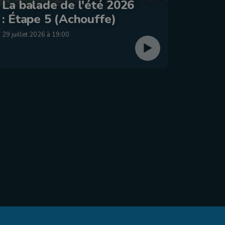
Le Jo
La balade de l'été 2026
2026 
: Étape 5 (Achouffe)
dima
29 juillet 2026 à 19:00
26 juillet