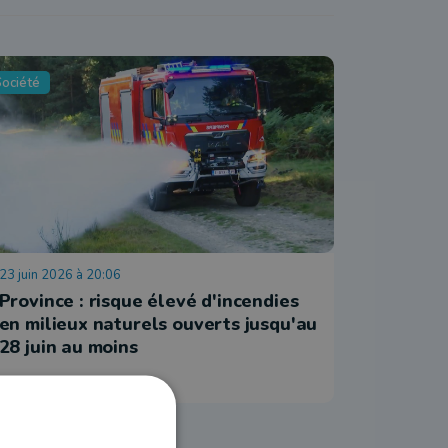
Société
Société
23 juin 2026 à 20:06
16 juin 202
Province : risque élevé d'incendies
Tutti Fr
en milieux naturels ouverts jusqu'au
sexe ?
28 juin au moins