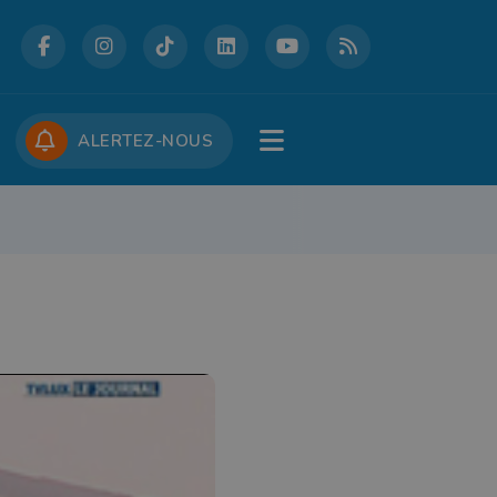
DCASTS
CONCOURS
JOBS
ALERTEZ-NOUS
RE
PATRIMOINE
DÉFENSE
FOLKLORE
JEUNESSE
TOURISME