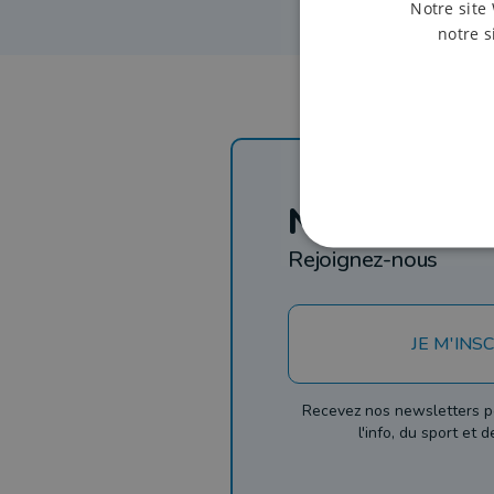
Notre site 
notre s
Newsletter
Rejoignez-nous
JE M'INSC
Recevez nos newsletters p
l'info, du sport et 