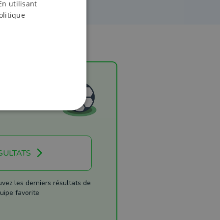
En utilisant
olitique
SULTATS
ez les derniers résultats de
uipe favorite