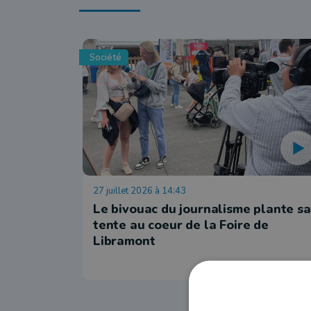
Société
27 juillet 2026 à 14:43
Le bivouac du journalisme plante sa
tente au coeur de la Foire de
Libramont