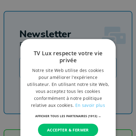
Newsletter
Rejoignez-nous
TV Lux respecte votre vie
privée
JE M'INSCRIS
Notre site Web utilise des cookies
pour améliorer l'expérience
utilisateur. En utilisant notre site Web,
Recevez nos newsletters pour ne rien manquer
vous acceptez tous les cookies
de l'info, du sport et de nos émissions
conformément à notre politique
relative aux cookies.
En savoir plus
AFFICHER TOUS LES PARTENAIRES
(1913) →
ACCEPTER & FERMER