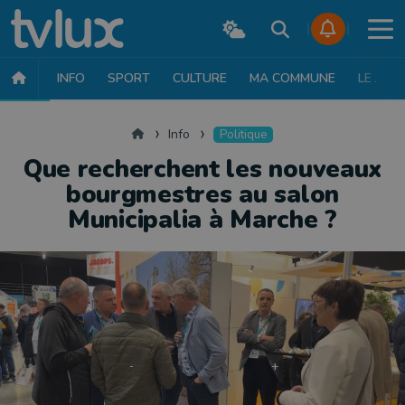
INFO
SPORT
CULTURE
MA COMMUNE
LE JT
INFO
FAITS DIVERS
POLITIQUE
SOCIÉTÉ
MOBILITÉ
SAN
Accueil
Info
Politique
Que recherchent les nouveaux
bourgmestres au salon
Municipalia à Marche ?