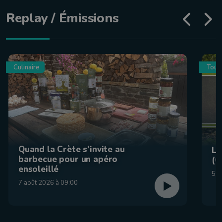
Replay / Émissions
Culinaire
Tour
Quand la Crète s’invite au
La
barbecue pour un apéro
(C
ensoleillé
5 a
7 août 2026 à 09:00