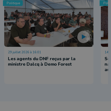
Politique
Polit
29 juillet 2026 à 16:01
14 j
Les agents du DNF reçus par la
So
ministre Dalcq à Demo Forest
na
au