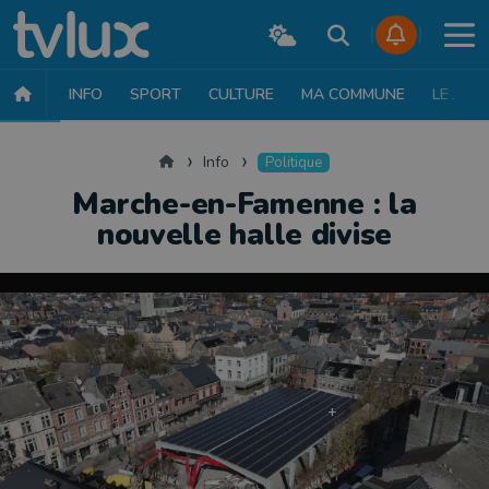
INFO
SPORT
CULTURE
MA COMMUNE
LE JT
INFO
FAITS DIVERS
POLITIQUE
SOCIÉTÉ
MOBILITÉ
SAN
Accueil
Info
Politique
Marche-en-Famenne : la
nouvelle halle divise