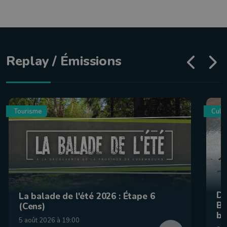
Replay / Émissions
Tourisme
Culin
De
La balade de l'été 2026 : Étape 6
Be
(Cens)
br
5 août 2026 à 19:00