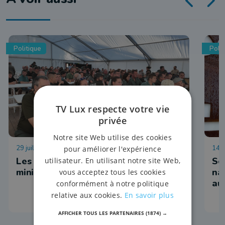
Politique
Polit
TV Lux respecte votre vie
privée
Notre site Web utilise des cookies
29 juillet 2026 à 16:01
14 j
pour améliorer l'expérience
Les agents du DNF reçus par la
So
utilisateur. En utilisant notre site Web,
ministre Dalcq à Demo Forest
na
vous acceptez tous les cookies
au
conformément à notre politique
relative aux cookies.
En savoir plus
AFFICHER TOUS LES PARTENAIRES
(1874) →