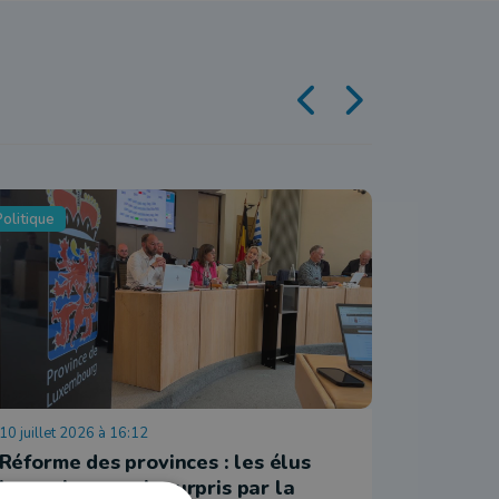
olitique
Politique
10 juillet 2026 à 16:12
6 juillet 20
Réforme des provinces : les élus
Conseil
Luxembourgeois surpris par la
Daverdi