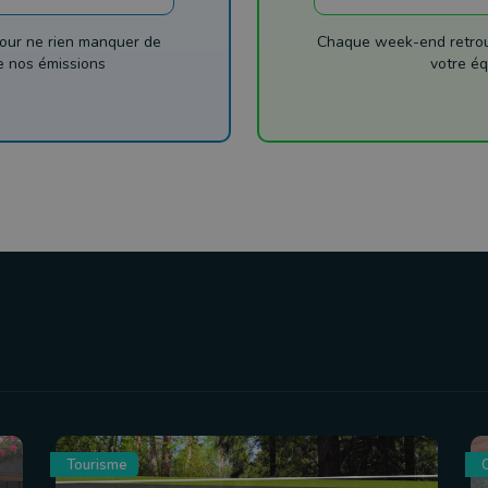
our ne rien manquer de
Chaque week-end retrouv
de nos émissions
votre éq
Tourisme
C