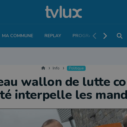
MA COMMUNE
REPLAY
PROGRAMME TV
PO
MOBILITÉ
SANTÉ
VIVALIA
ECONOMIE
AGRICULTURE
NATU
Accueil
Info
Politique
eau wallon de lutte co
té interpelle les mand