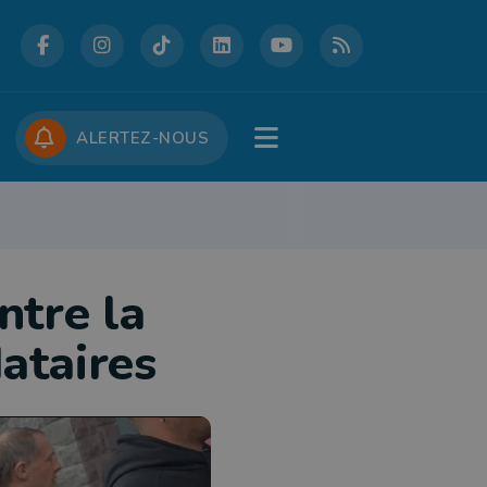
DCASTS
CONCOURS
JOBS
ALERTEZ-NOUS
RE
PATRIMOINE
DÉFENSE
FOLKLORE
JEUNESSE
TOURISME
ntre la
ataires