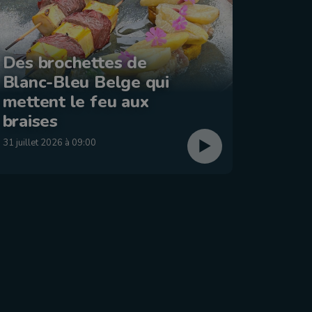
Des brochettes de
Blanc-Bleu Belge qui
La ba
mettent le feu aux
: Éta
braises
29 juillet
31 juillet 2026 à 09:00