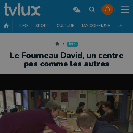
INFO
SPORT
CULTURE
MA COMMUNE
LE JT
INFO
FAITS DIVERS
POLITIQUE
SOCIÉTÉ
MOBILITÉ
SAN
Accueil
Info
Le Fourneau David, un centre
pas comme les autres