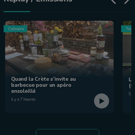
Culinaire
Tour
Quand la Crète s’invite au
La
barbecue pour un apéro
(C
ensoleillé
5 a
il y a 7 heures