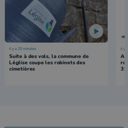
il y a 20 minutes
il y
Suite à des vols, la commune de
Ar
Léglise coupe les robinets des
ro
cimetières
31