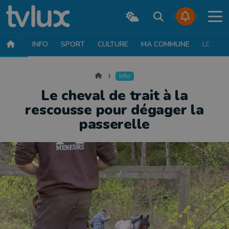
INFO
SPORT
CULTURE
MA COMMUNE
LE JT
INFO
FAITS DIVERS
POLITIQUE
SOCIÉTÉ
MOBILITÉ
SAN
Accueil
Info
Le cheval de trait à la
rescousse pour dégager la
passerelle