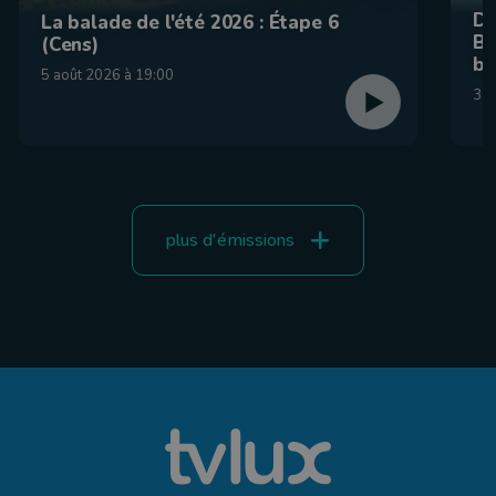
De
La balade de l'été 2026 : Étape 6
Be
(Cens)
br
5 août 2026 à 19:00
31 
plus d'émissions