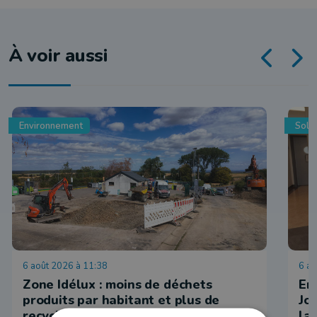
À voir aussi
Environnement
Solid
6 août 2026 à 11:38
6 ao
Zone Idélux : moins de déchets
En 
produits par habitant et plus de
Jo
recyclage que la moyenne belge
la