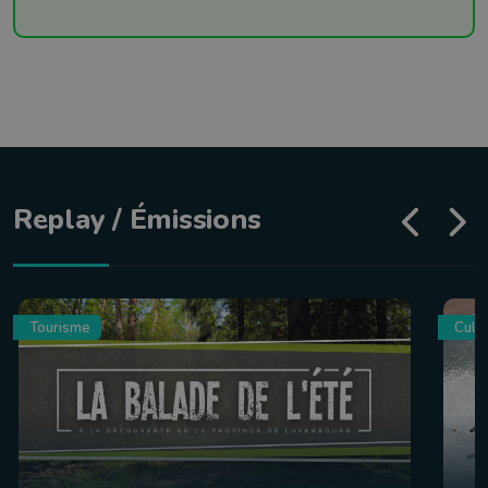
Replay / Émissions
Tourisme
Culin