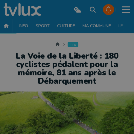
INFO
SPORT
CULTURE
MA COMMUNE
LE JT
INFO
FAITS DIVERS
POLITIQUE
SOCIÉTÉ
MOBILITÉ
SAN
Accueil
Info
La Voie de la Liberté : 180
cyclistes pédalent pour la
mémoire, 81 ans après le
Débarquement