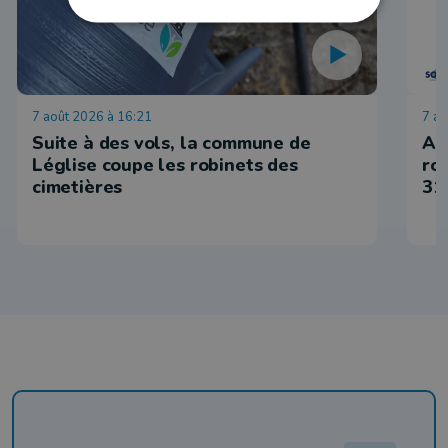
7 août 2026 à 16:21
7 ao
Suite à des vols, la commune de
Ar
Léglise coupe les robinets des
ro
cimetières
31