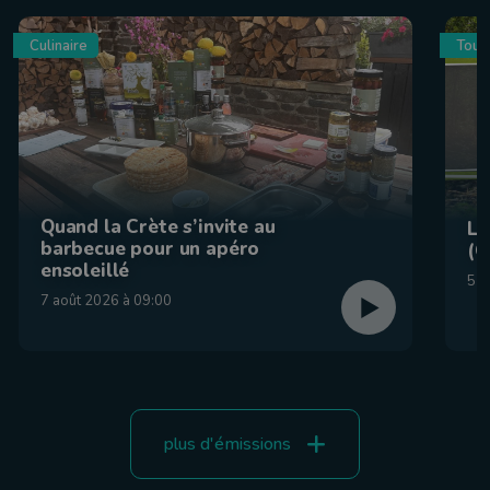
Culinaire
Tour
Quand la Crète s’invite au
La
barbecue pour un apéro
(C
ensoleillé
5 a
7 août 2026 à 09:00
plus d'émissions