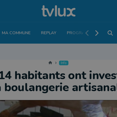
MA COMMUNE
REPLAY
PROGRAMME TV
PO
MOBILITÉ
SANTÉ
VIVALIA
ECONOMIE
AGRICULTURE
NATU
Accueil
Info
14 habitants ont inves
a boulangerie artisana