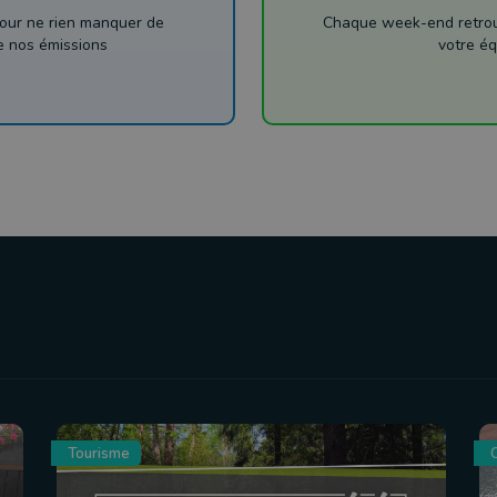
our ne rien manquer de
Chaque week-end retrouv
de nos émissions
votre éq
Tourisme
C