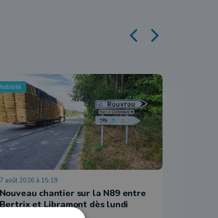
obilité
Economie
7 août 2026 à 15:19
7 août 202
Nouveau chantier sur la N89 entre
Nassogne
Bertrix et Libramont dès lundi
et Made
employ