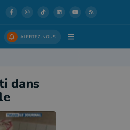
DCASTS
CONCOURS
JOBS
ALERTEZ-NOUS
RE
PATRIMOINE
DÉFENSE
FOLKLORE
JEUNESSE
TOURISME
ti dans
le