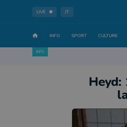
LIVE
JT
INFO
SPORT
CULTURE
INFO
FAITS DIVERS
POLITIQUE
SOCIÉTÉ
Heyd: 
l