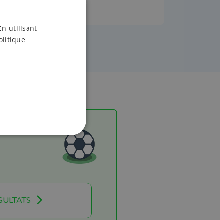
En utilisant
olitique
SULTATS