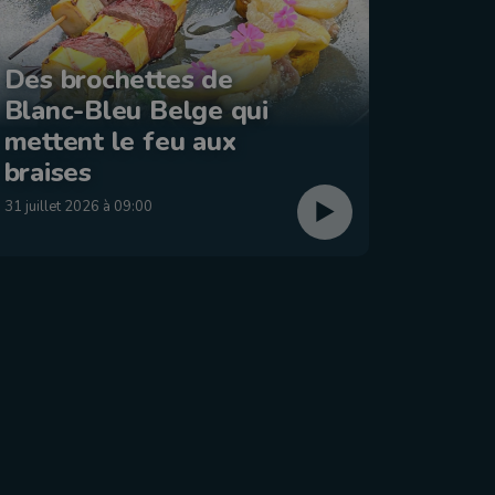
Des brochettes de
Blanc-Bleu Belge qui
La ba
mettent le feu aux
: Éta
braises
29 juillet
31 juillet 2026 à 09:00