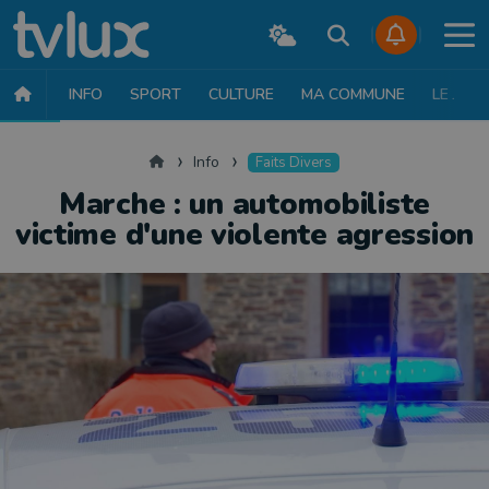
INFO
SPORT
CULTURE
MA COMMUNE
LE JT
INFO
FAITS DIVERS
POLITIQUE
SOCIÉTÉ
MOBILITÉ
SAN
Accueil
Info
Faits Divers
Marche : un automobiliste
victime d'une violente agression