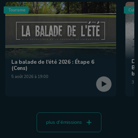
Tourisme
Culin
De
La balade de l'été 2026 : Étape 6
Be
(Cens)
br
5 août 2026 à 19:00
31 
plus d'émissions