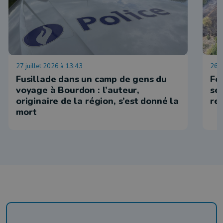
27 juillet 2026 à 13:43
26 j
Fusillade dans un camp de gens du
Fe
voyage à Bourdon : l’auteur,
se
originaire de la région, s’est donné la
re
mort