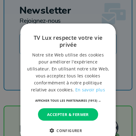
Newsletter
Rejoignez-nous
TV Lux respecte votre vie
JE M'INSCRIS
privée
Notre site Web utilise des cookies
pour améliorer l'expérience
Recevez nos newsletters pour ne rien manquer
de l'info, du sport et de nos émissions
utilisateur. En utilisant notre site Web,
vous acceptez tous les cookies
conformément à notre politique
relative aux cookies.
En savoir plus
AFFICHER TOUS LES PARTENAIRES
(1913) →
ACCEPTER & FERMER
Football
CONFIGURER