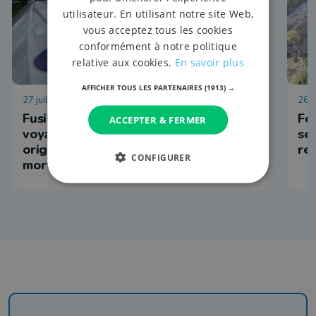
utilisateur. En utilisant notre site Web,
vous acceptez tous les cookies
conformément à notre politique
relative aux cookies.
En savoir plus
AFFICHER TOUS LES PARTENAIRES
(1913) →
27 juillet 2026 à 13:43
26 j
Fusillade dans un camp de gens du
Fe
ACCEPTER & FERMER
voyage à Bourdon : l’auteur,
se
originaire de la région, s’est donné la
re
CONFIGURER
mort