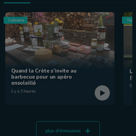
Culinaire
Tour
Quand la Crète s’invite au
La
barbecue pour un apéro
(C
ensoleillé
5 a
il y a 3 heures
plus d'émissions