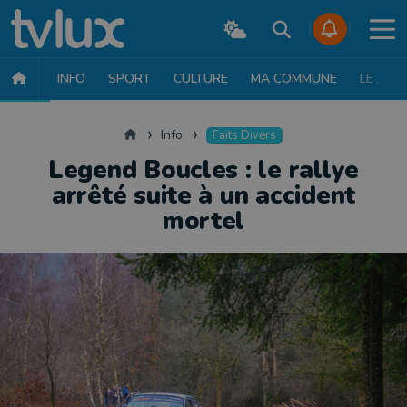
INFO
SPORT
CULTURE
MA COMMUNE
LE JT
INFO
FAITS DIVERS
POLITIQUE
SOCIÉTÉ
MOBILITÉ
SAN
Accueil
Info
Faits Divers
Legend Boucles : le rallye
arrêté suite à un accident
mortel