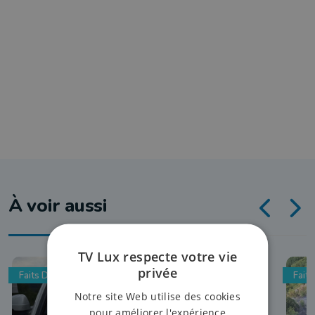
À voir aussi
TV Lux respecte votre vie
privée
Faits Divers
Faits
Notre site Web utilise des cookies
pour améliorer l'expérience