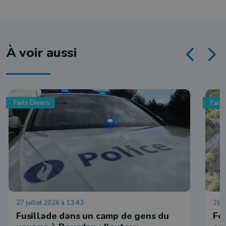
À voir aussi
Faits Divers
Faits
27 juillet 2026 à 13:43
26 j
Fusillade dans un camp de gens du
Fe