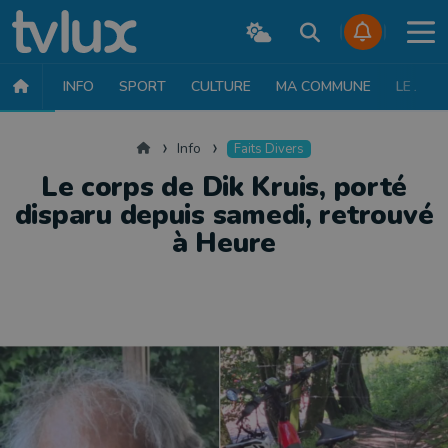
INFO
SPORT
CULTURE
MA COMMUNE
LE JT
INFO
FAITS DIVERS
POLITIQUE
SOCIÉTÉ
MOBILITÉ
SAN
Accueil
Info
Faits Divers
Le corps de Dik Kruis, porté
disparu depuis samedi, retrouvé
à Heure