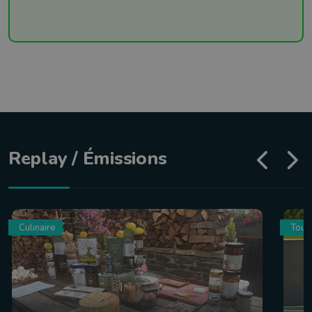
Replay / Émissions
Culinaire
Tour