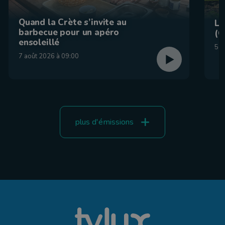
Quand la Crète s’invite au
La
barbecue pour un apéro
(C
ensoleillé
5 a
7 août 2026 à 09:00
plus d'émissions