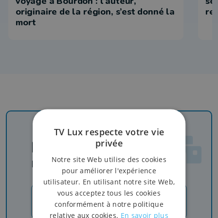
voyage à Bourdon : l’auteur,
se
originaire de la région, s’est donné la
re
mort
TV Lux respecte votre vie
privée
Newsletter
Notre site Web utilise des cookies
Rejoignez-nous
pour améliorer l'expérience
utilisateur. En utilisant notre site Web,
vous acceptez tous les cookies
JE M'INSCRIS
conformément à notre politique
relative aux cookies.
En savoir plus