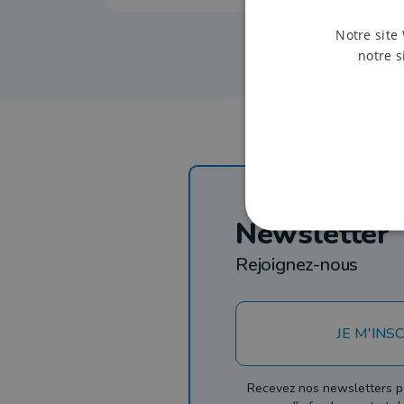
Notre site 
notre s
Newsletter
Rejoignez-nous
JE M'INSC
Recevez nos newsletters p