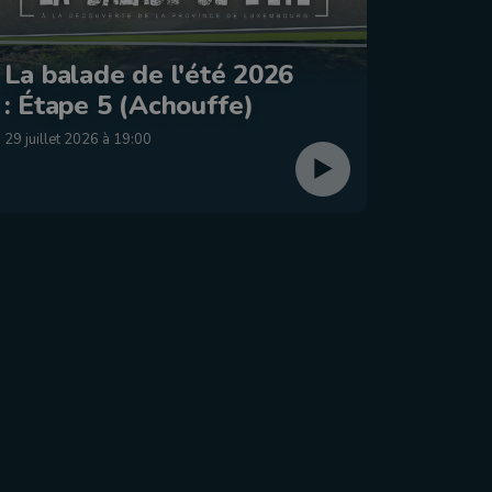
Le Jo
La balade de l'été 2026
2026 
: Étape 5 (Achouffe)
dima
29 juillet 2026 à 19:00
26 juillet