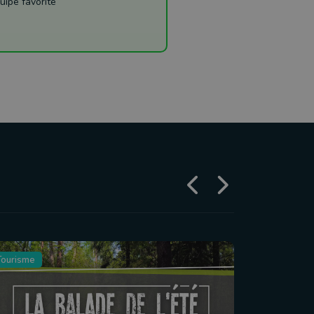
uipe favorite
Tourisme
Agriculture