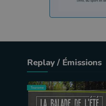
l'info, du sport et 
Replay / Émissions
Tourisme