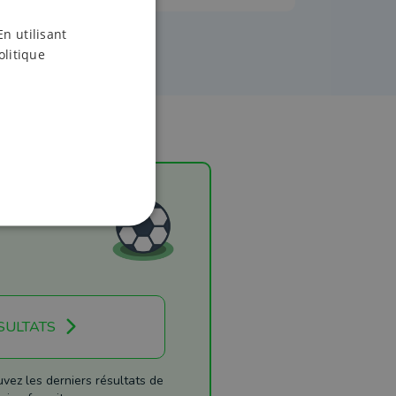
En utilisant
olitique
SULTATS
ez les derniers résultats de