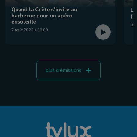
Quand la Crète s’invite au
La
barbecue pour un apéro
(C
ensoleillé
5 a
7 août 2026 à 09:00
plus d'émissions