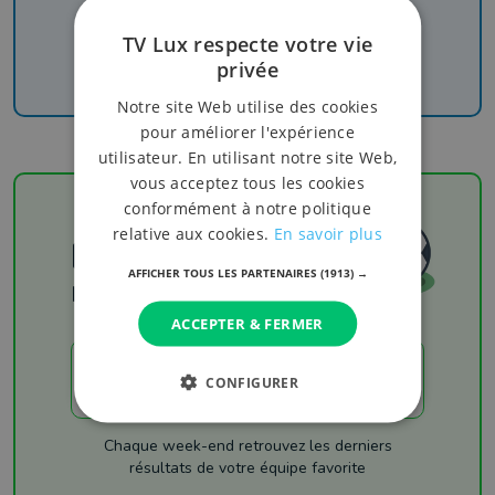
Recevez nos newsletters pour ne rien manquer
de l'info, du sport et de nos émissions
TV Lux respecte votre vie
privée
Notre site Web utilise des cookies
pour améliorer l'expérience
utilisateur. En utilisant notre site Web,
vous acceptez tous les cookies
conformément à notre politique
relative aux cookies.
En savoir plus
Football
AFFICHER TOUS LES PARTENAIRES
(1913) →
Les résultats
ACCEPTER & FERMER
LES RÉSULTATS
CONFIGURER
Chaque week-end retrouvez les derniers
résultats de votre équipe favorite