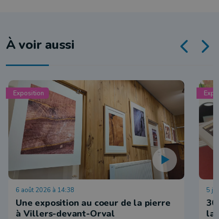
À voir aussi
Exposition
Expo
6 août 2026 à 14:38
5 ju
Une exposition au coeur de la pierre
30
à Villers-devant-Orval
la