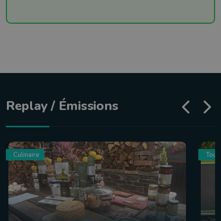
Replay / Émissions
Culinaire
Tour