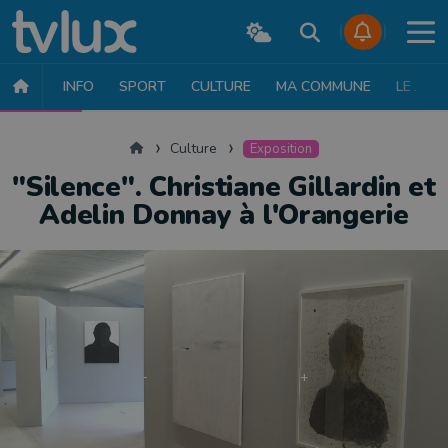
INFO
SPORT
CULTURE
MA COMMUNE
LE JT
CULTURE
MUSIQUE
EXPOSITION
THÉÂTRE
LITTÉRATURE
Accueil
Culture
Exposition
"Silence". Christiane Gillardin et
Adelin Donnay à l'Orangerie