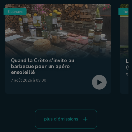
Culinaire
Tour
Quand la Crète s’invite au
La
barbecue pour un apéro
(C
ensoleillé
5 a
7 août 2026 à 09:00
plus d'émissions