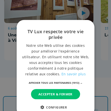
6 août 2026 à 14:38
19 j
TV Lux respecte votre vie
Une exposition au coeur de la pierre
Le
privée
à Villers-devant-Orval
Notre site Web utilise des cookies
pour améliorer l'expérience
utilisateur. En utilisant notre site Web,
vous acceptez tous les cookies
conformément à notre politique
relative aux cookies.
En savoir plus
AFFICHER TOUS LES PARTENAIRES
(1913) →
ACCEPTER & FERMER
CONFIGURER