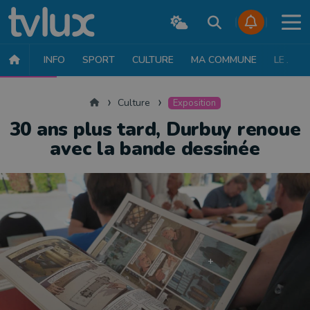
INFO
SPORT
CULTURE
MA COMMUNE
LE JT
CULTURE
MUSIQUE
EXPOSITION
THÉÂTRE
LITTÉRATURE
Accueil
Culture
Exposition
30 ans plus tard, Durbuy renoue
avec la bande dessinée