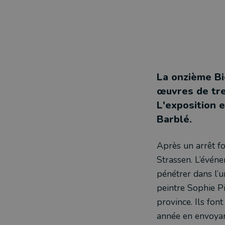
La onzième Bi
œuvres de tren
L'exposition e
Barblé.
Après un arrêt fo
Strassen. L’événe
pénétrer dans l’u
peintre Sophie Pi
province. Ils fon
année en envoyan