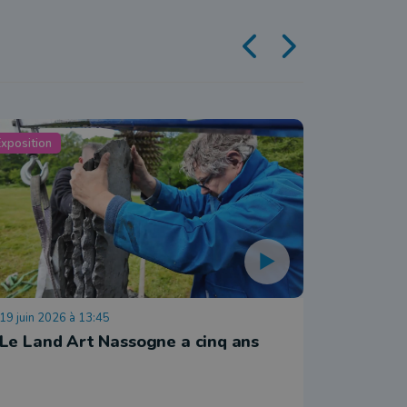
xposition
Exposition
19 juin 2026 à 13:45
13 juin 202
Le Land Art Nassogne a cinq ans
Des dem
Syndica