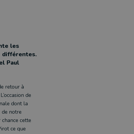
3
nte les
 différentes.
el Paul
de retour à
 L’occasion de
nnale dont la
s de notre
r chance cette
irot ce que