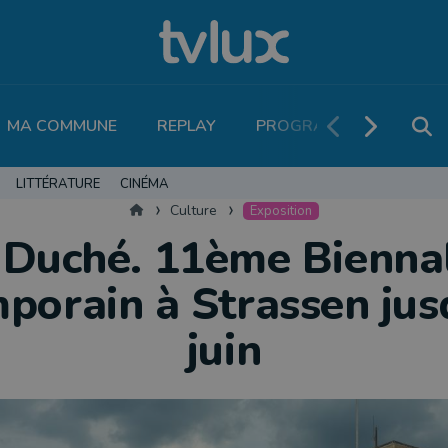
MA COMMUNE
REPLAY
PROGRAMME TV
PO
LITTÉRATURE
CINÉMA
Accueil
Culture
Exposition
Duché. 11ème Biennal
porain à Strassen jus
juin