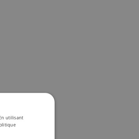
, a préfacé
En utilisant
uvres de la
olitique
rmais parler d'un
 – Jeff Dieschburg