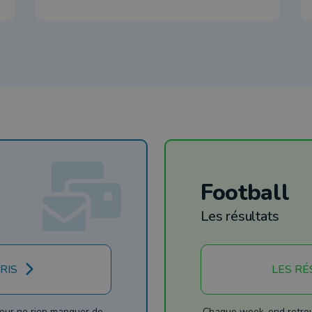
Football
Les résultats
RIS
LES RÉ
our ne rien manquer de
Chaque week-end retrouv