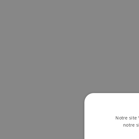
Betty Welter-Gaul
Notre site 
l’événement qui 
notre s
première Biennale
retour au réalism