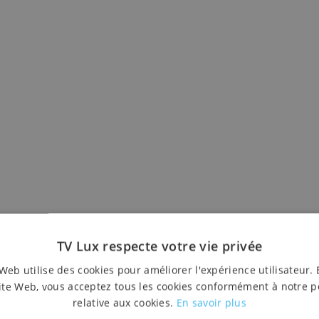
TV Lux respecte votre vie privée
, échevine de la culture à Strassen et présidente du jury
Web utilise des cookies pour améliorer l'expérience utilisateur. 
rayonne sur toute la Grande-Région.
“Si la majorité des œ
ite Web, vous acceptez tous les cookies conformément à notre p
 en 2001 relevaient encore de l'art abstrait, on peut déso
relative aux cookies.
En savoir plus
e et à la peinture ou au dessin figuratif. Deux des lauréats