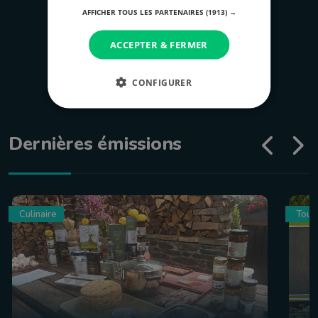
AFFICHER TOUS LES PARTENAIRES
(1913) →
ACCEPTER & FERMER
CONFIGURER
Dernières émissions
Culinaire
Tour