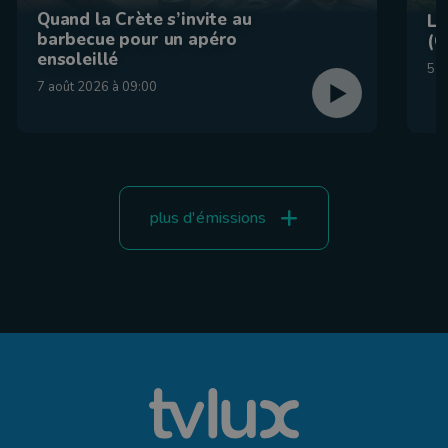
Quand la Crète s’invite au
La
barbecue pour un apéro
(C
ensoleillé
5 a
7 août 2026 à 09:00
plus d'émissions