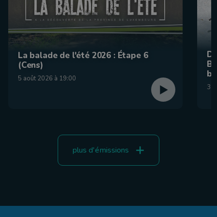
De
La balade de l'été 2026 : Étape 6
Be
(Cens)
br
5 août 2026 à 19:00
31 
plus d'émissions