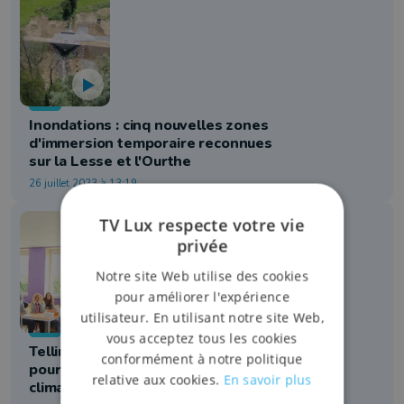
Info
Inondations : cinq nouvelles zones
d'immersion temporaire reconnues
sur la Lesse et l'Ourthe
26 juillet 2023 à 13:19
TV Lux respecte votre vie
privée
Notre site Web utilise des cookies
pour améliorer l'expérience
utilisateur. En utilisant notre site Web,
Info
vous acceptez tous les cookies
Tellin : le professeur a-t-il été licencié
conformément à notre politique
pour avoir trop abordé les enjeux
relative aux cookies.
En savoir plus
climatiques ?