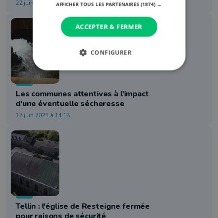
22 juin 2023 à 18:23
AFFICHER TOUS LES PARTENAIRES
(1874) →
ACCEPTER & FERMER
CONFIGURER
Info
Les communes attentives à l'impact
d'une éventuelle sécheresse
12 juin 2023 à 14:18
Info
Tellin : l'église de Resteigne fermée
pour raisons de sécurité