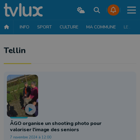
INFO
SPORT
CULTURE
MA COMMUNE
LE JT
Tellin
Société
ÂGO organise un shooting photo pour
valoriser l'image des seniors
7 novembre 2024 à 12:00