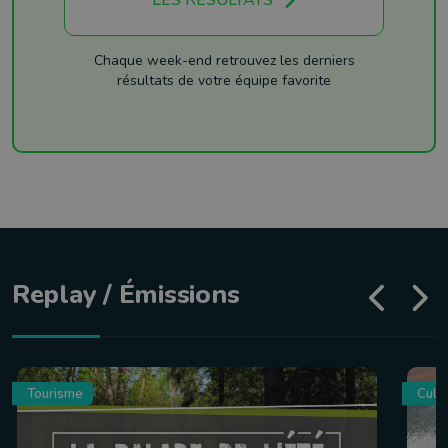
LES RÉSULTATS
Chaque week-end retrouvez les derniers
résultats de votre équipe favorite
Replay / Émissions
Tourisme
Culin