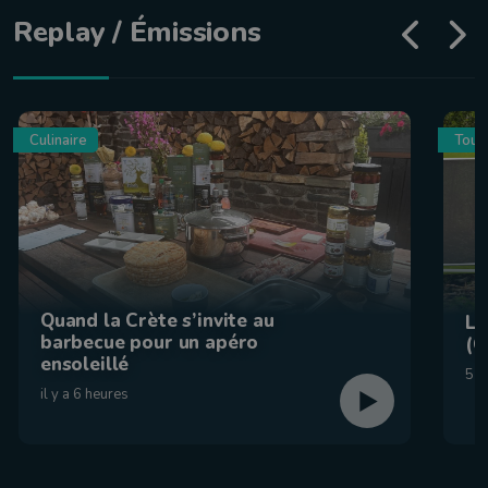
Replay / Émissions
Culinaire
Tour
Quand la Crète s’invite au
La
barbecue pour un apéro
(C
ensoleillé
5 a
il y a 6 heures