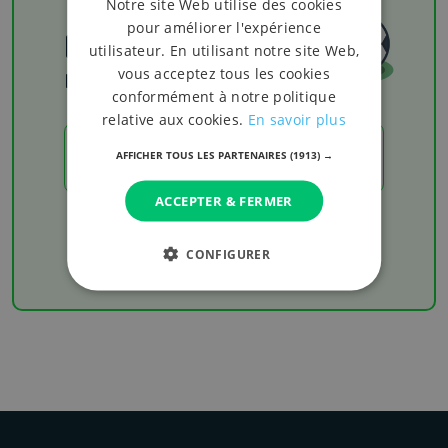
Notre site Web utilise des cookies
pour améliorer l'expérience
Football
utilisateur. En utilisant notre site Web,
vous acceptez tous les cookies
Les résultats
conformément à notre politique
relative aux cookies.
En savoir plus
LES RÉSULTATS
AFFICHER TOUS LES PARTENAIRES
(1913) →
ACCEPTER & FERMER
Chaque week-end retrouvez les derniers
résultats de votre équipe favorite
CONFIGURER