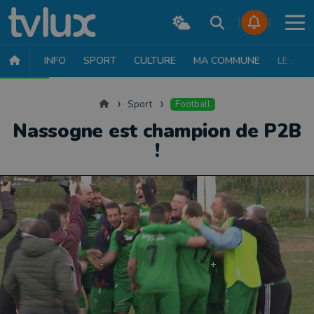
INFO
SPORT
CULTURE
MA COMMUNE
LE JT
SPORT
FOOTBALL
BASKET
CYCLISME
ATHLÉTISME
RUN
Accueil
Sport
Football
Nassogne est champion de P2B
!