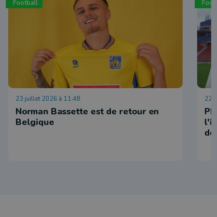
Football
Foot
23 juillet 2026 à 11:48
22 j
Norman Bassette est de retour en
Ph
Belgique
l'
de