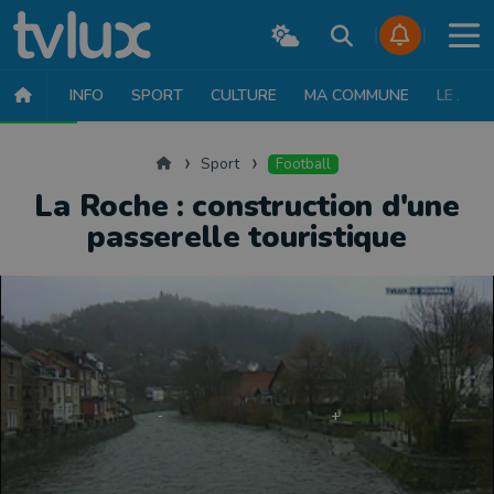
INFO
SPORT
CULTURE
MA COMMUNE
LE JT
SPORT
FOOTBALL
BASKET
CYCLISME
ATHLÉTISME
RUN
Accueil
Sport
Football
La Roche : construction d'une
passerelle touristique