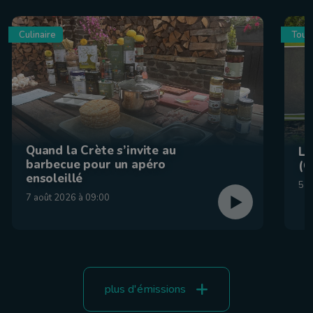
Culinaire
Tour
Quand la Crète s’invite au
La
barbecue pour un apéro
(C
ensoleillé
5 a
7 août 2026 à 09:00
plus d'émissions