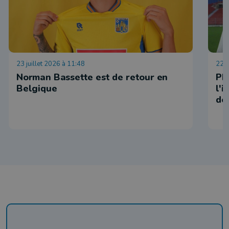
23 juillet 2026 à 11:48
22 j
Norman Bassette est de retour en
Ph
Belgique
l'
de