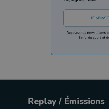
JE M'INSC
Recevez nos newsletters p
l'info, du sport et 
Replay / Émissions