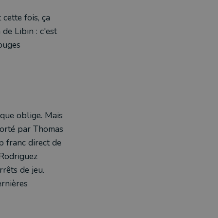
cette fois, ça
e Libin : c'est
Rouges
ique oblige. Mais
 porté par Thomas
p franc direct de
 Rodriguez
rêts de jeu.
ernières