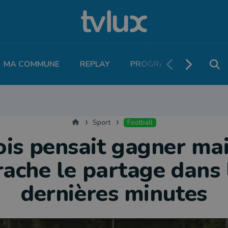
MA COMMUNE
REPLAY
PROGRAMME TV
PO
THLÉTISME
RUNNING
MOTEUR
LEGEND BOUCLES
VOLLEY
T
Accueil
Sport
Football
is pensait gagner mai
rache le partage dans 
dernières minutes