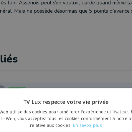
très loin. Assenois peut s’en vouloir, garde quand même l
néral. Mais ne possède désormais que 5 points d'avance 
liés
Football
Un but de Jourdan permet à Ochamps de battre 
TV Lux respecte votre vie privée
de revenir à 5 points d'Assenois
Web utilise des cookies pour améliorer l'expérience utilisateur. 
6 décembre 2025 à 22:36
ite Web, vous acceptez tous les cookies conformément à notre p
relative aux cookies.
En savoir plus