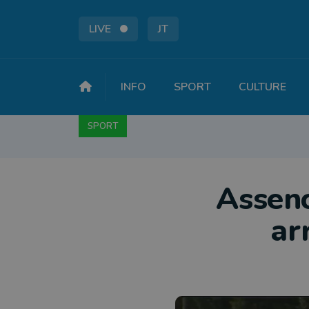
LIVE
JT
INFO
SPORT
CULTURE
SPORT
FOOTBALL
BASKET
CYCLISME
A
Asseno
ar