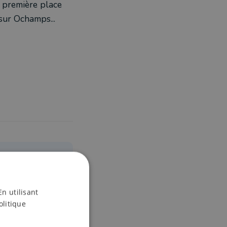
a première place
sur Ochamps...
Longlier et
En utilisant
olitique