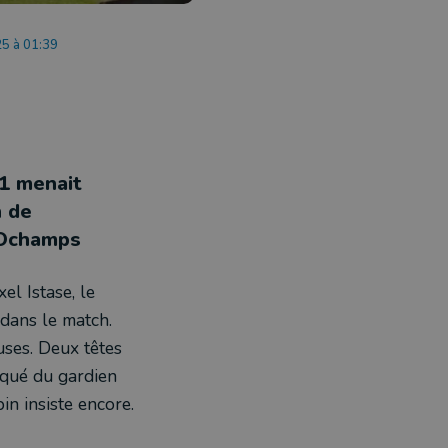
25 à 01:39
P1 menait
n de
 Ochamps
el Istase, le
 dans le match.
uses. Deux têtes
nqué du gardien
in insiste encore.