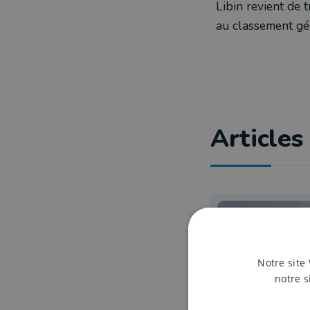
Libin revient de 
au classement gé
Articles 
Notre site 
notre s