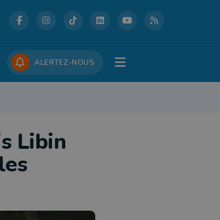
DCASTS
CONCOURS
JOBS
ALERTEZ-NOUS
ENNIS DE TABLE
TRIATHLON
HOCKEY
FUTSAL
ESCRIME
TE
s Libin
les