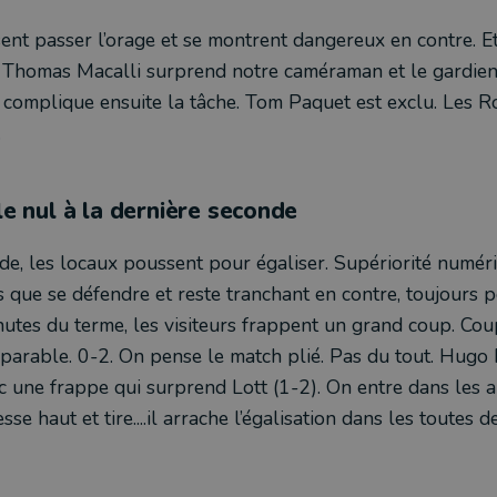
sent passer l’orage et se montrent dangereux en contre. Et 
 Thomas Macalli surprend notre caméraman et le gardien d
 complique ensuite la tâche. Tom Paquet est exclu. Les 
.
le nul à la dernière seconde
de, les locaux poussent pour égaliser. Supériorité numér
s que se défendre et reste tranchant en contre, toujours
nutes du terme, les visiteurs frappent un grand coup. Cou
parable. 0-2. On pense le match plié. Pas du tout. Hugo
c une frappe qui surprend Lott (1-2). On entre dans les ar
e haut et tire....il arrache l’égalisation dans les toutes d