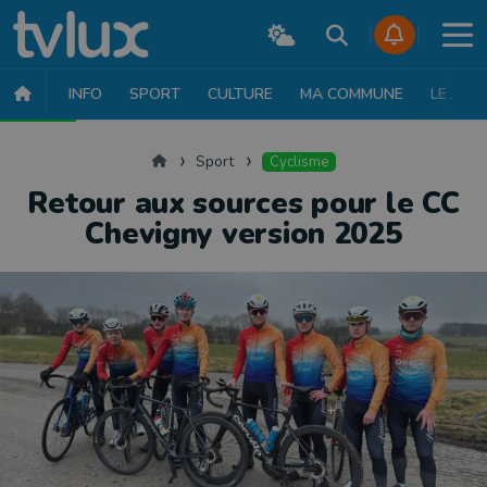
INFO
SPORT
CULTURE
MA COMMUNE
LE JT
SPORT
FOOTBALL
BASKET
CYCLISME
ATHLÉTISME
RUN
Accueil
Sport
Cyclisme
Retour aux sources pour le CC
Chevigny version 2025