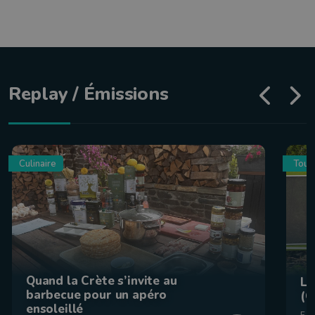
Replay / Émissions
Culinaire
Tour
Quand la Crète s’invite au
La
barbecue pour un apéro
(C
ensoleillé