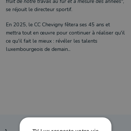
fruit de notre travail au fur et à mesure des années"
,
se réjouit le directeur sportif.
En 2025, le CC Chevigny fêtera ses 45 ans et
mettra tout en œuvre pour continuer à réaliser qu'il
ce qu'il fait le mieux : révéler les talents
luxembourgeois de demain...
TV Lux respecte votre vie