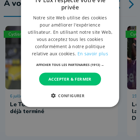
À voir aussi
privée
Notre site Web utilise des cookies
pour améliorer l'expérience
utilisateur. En utilisant notre site Web,
Cyclisme
Cycl
vous acceptez tous les cookies
conformément à notre politique
relative aux cookies.
En savoir plus
AFFICHER TOUS LES PARTENAIRES
(1913) →
ACCEPTER & FERMER
CONFIGURER
6 juillet 2026 à 19:01
19 j
Le Tour de France d'Arnaud de Lie
Le
déjà terminé
la
Du