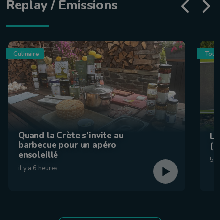
Replay / Émissions
Culinaire
Tour
Quand la Crète s’invite au
La
barbecue pour un apéro
(C
ensoleillé
5 a
il y a 6 heures