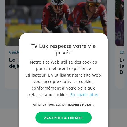
TV Lux respecte votre vie
privée
6 juillet 2026 à 19:01
19 j
Le Tour de France d'Arnaud de Lie
Le
Notre site Web utilise des cookies
déjà terminé
la
pour améliorer l'expérience
Du
utilisateur. En utilisant notre site Web,
vous acceptez tous les cookies
conformément à notre politique
relative aux cookies.
En savoir plus
AFFICHER TOUS LES PARTENAIRES
(1913) →
ACCEPTER & FERMER