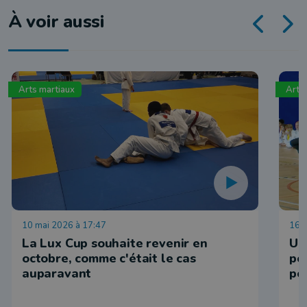
À voir aussi
Arts martiaux
Arts
10 mai 2026 à 17:47
16 
La Lux Cup souhaite revenir en
Un
octobre, comme c'était le cas
po
auparavant
po