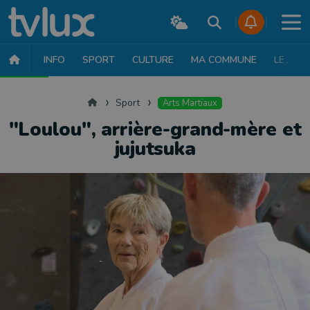
INFO
SPORT
CULTURE
MA COMMUNE
LE JT
SPORT
FOOTBALL
BASKET
CYCLISME
ATHLÉTISME
RUN
Accueil
Sport
Arts Martiaux
"Loulou", arrière-grand-mère et
jujutsuka