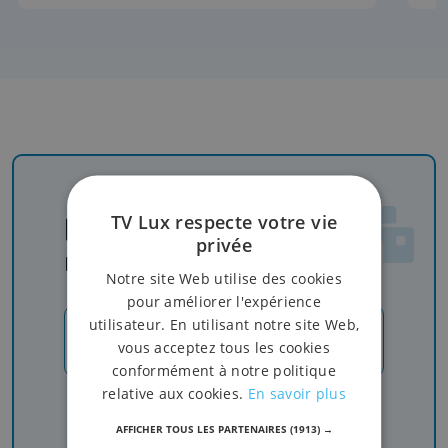
Newsletter
TV Lux respecte votre vie
privée
Rejoignez-nous
Notre site Web utilise des cookies
pour améliorer l'expérience
utilisateur. En utilisant notre site Web,
JE M'INSCRIS
vous acceptez tous les cookies
conformément à notre politique
relative aux cookies.
En savoir plus
Recevez nos newsletters pour ne rien manquer
de l'info, du sport et de nos émissions
AFFICHER TOUS LES PARTENAIRES
(1913) →