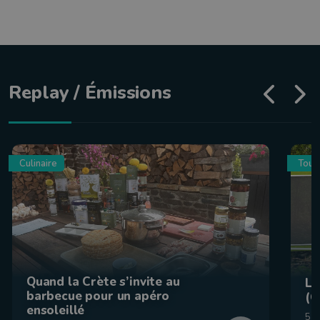
Replay / Émissions
Culinaire
Tour
Quand la Crète s’invite au
La
barbecue pour un apéro
(C
ensoleillé
5 a