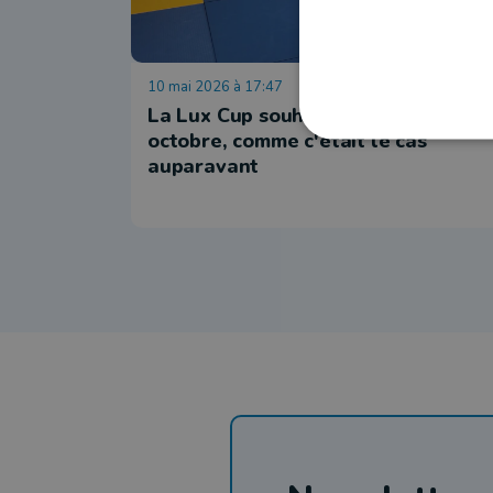
10 mai 2026 à 17:47
La Lux Cup souhaite revenir en
octobre, comme c'était le cas
auparavant