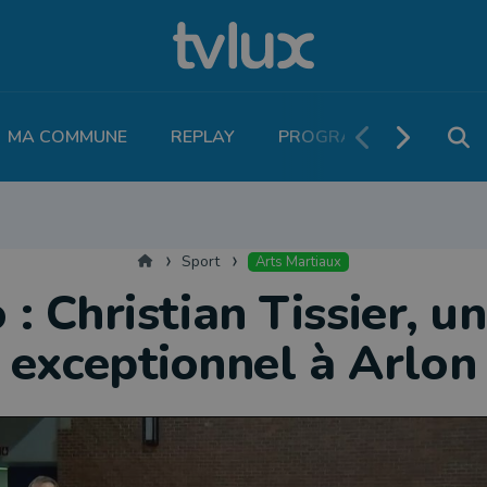
MA COMMUNE
REPLAY
PROGRAMME TV
PO
THLÉTISME
RUNNING
MOTEUR
LEGEND BOUCLES
VOLLEY
T
Accueil
Sport
Arts Martiaux
 : Christian Tissier, un
exceptionnel à Arlon