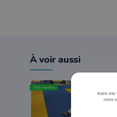
À voir aussi
Arts martiaux
Notre site 
notre s