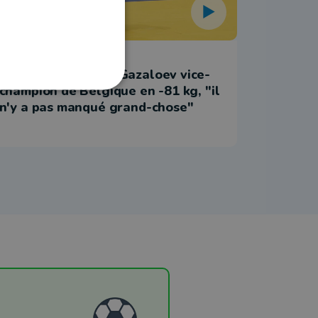
3 novembre 2025 à 10:39
28 septemb
Judo : Mouhammad Gazaloev vice-
Des cou
champion de Belgique en -81 kg, "il
le sud 
n'y a pas manqué grand-chose"