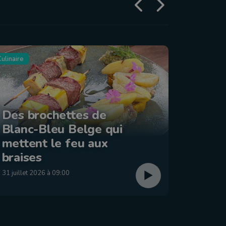
ulinaire
Tourisme
Des brochettes de
Blanc-Bleu Belge qui
La ba
mettent le feu aux
: Éta
braises
29 juillet
31 juillet 2026 à 09:00