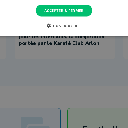
ACCEPTER & FERMER
16 novembre 2025 à 20:23
CONFIGURER
Une centaine de participants réunis
pour les Interclubs, la compétition
portée par le Karaté Club Arlon