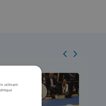
rts martiaux
Arts martia
En utilisant
olitique