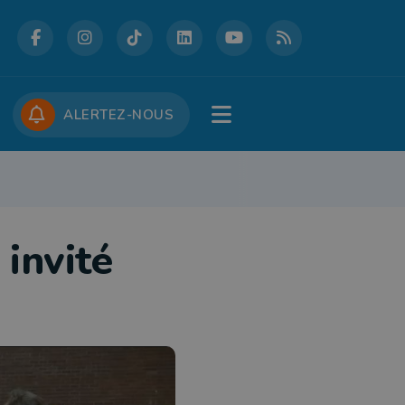
DCASTS
CONCOURS
JOBS
ALERTEZ-NOUS
ENNIS DE TABLE
TRIATHLON
HOCKEY
FUTSAL
ESCRIME
TE
 invité