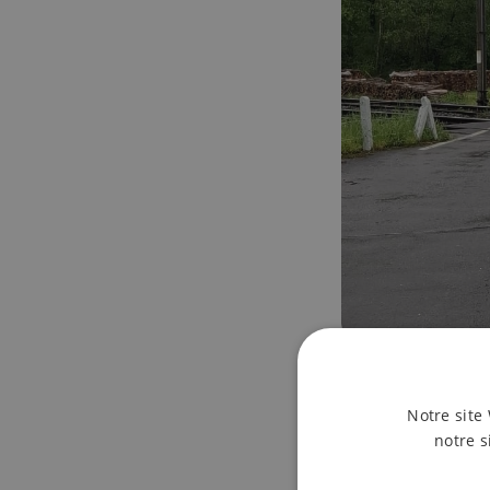
32 vols en L
Notre site 
notre s
En 2025, Infrabel