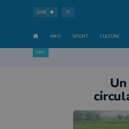
LIVE
JT
INFO
SPORT
CULTURE
INFO
FAITS DIVERS
POLITIQUE
SOCIÉTÉ
Un 
circul