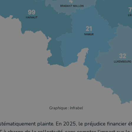
Graphique : Infrabel
stématiquement plainte. En 2025, le préjudice financier ét
 € à charge de la collectivité, sans compter l’impact sur l