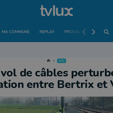
MA COMMUNE
REPLAY
PROGRAMME TV
PO
MOBILITÉ
SANTÉ
VIVALIA
ECONOMIE
AGRICULTURE
NATU
Accueil
Info
vol de câbles perturb
ation entre Bertrix et