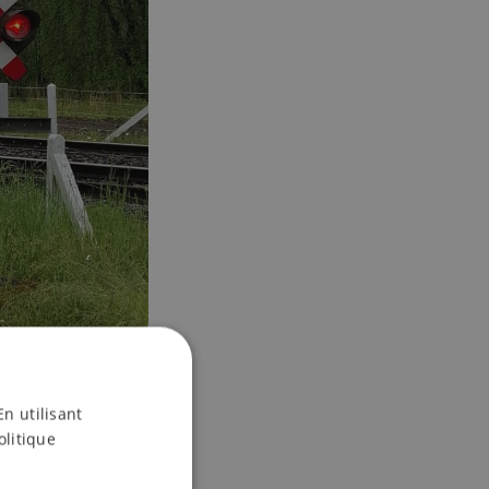
En utilisant
olitique
es dégâts parfois