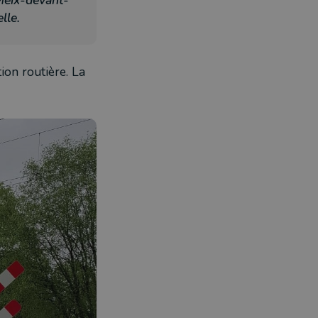
Meix-devant-
lle.
ion routière. La