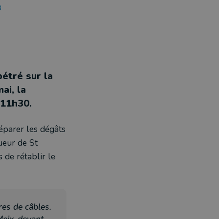
8
pétré sur la
ai, la
 11h30.
éparer les dégâts
aueur de St
 de rétablir le
res de câbles.