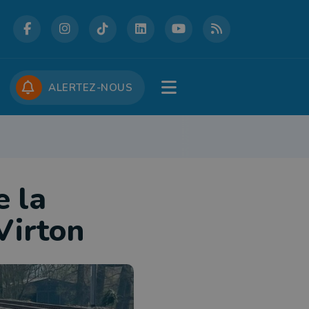
DCASTS
CONCOURS
JOBS
ALERTEZ-NOUS
RE
PATRIMOINE
DÉFENSE
FOLKLORE
JEUNESSE
TOURISME
e la
 Virton