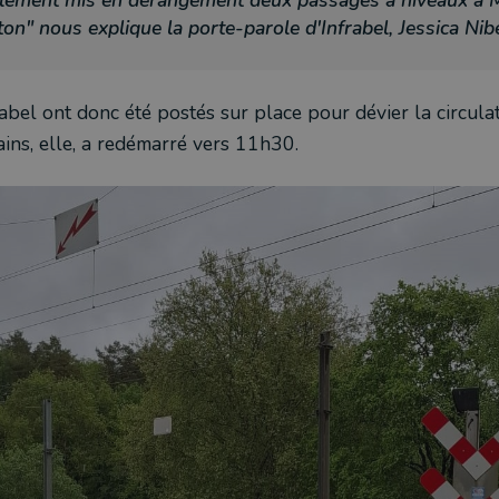
alement mis en dérangement deux passages à niveaux à 
ton"
nous explique la porte-parole d'Infrabel, Jessica Nibe
abel ont donc été postés sur place pour dévier la circulat
rains, elle, a redémarré vers 11h30.