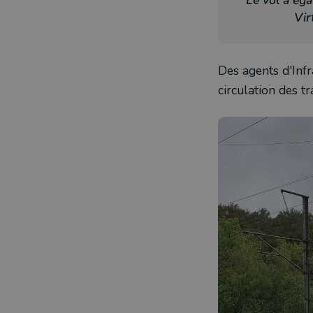
Le vol a ég
Vir
Des agents d'Infr
circulation des t