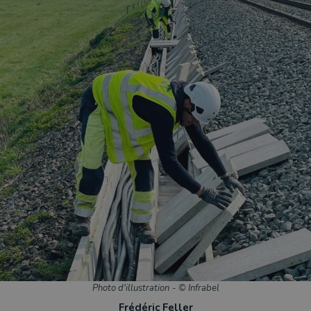
Photo d'illustration
-
© Infrabel
Frédéric Feller