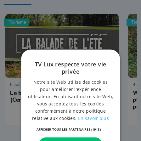
Tourisme
Tour
TV Lux respecte votre vie
privée
Notre site Web utilise des cookies
5 août 2026 à 19:00
4 ao
pour améliorer l'expérience
La balade de l'été 2026 : Étape 6
We
utilisateur. En utilisant notre site Web,
(Cens)
pl
vous acceptez tous les cookies
po
conformément à notre politique
relative aux cookies.
En savoir plus
AFFICHER TOUS LES PARTENAIRES
(1913) →