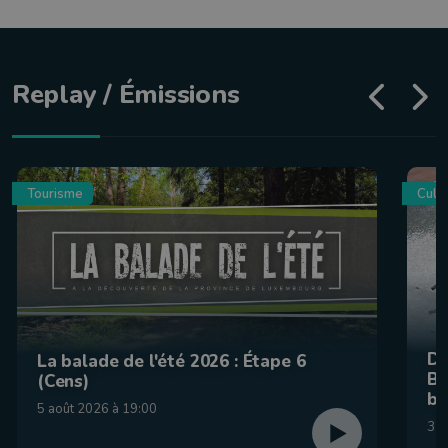
Replay / Émissions
Tourisme
Culin
De
La balade de l'été 2026 : Étape 6
Be
(Cens)
br
5 août 2026 à 19:00
31 