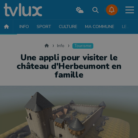
INFO
SPORT
CULTURE
MA COMMUNE
LE JT
INFO
FAITS DIVERS
POLITIQUE
SOCIÉTÉ
MOBILITÉ
SAN
Accueil
Info
Tourisme
Une appli pour visiter le
château d'Herbeumont en
famille