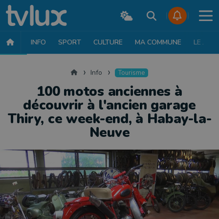
INFO
SPORT
CULTURE
MA COMMUNE
LE JT
INFO
FAITS DIVERS
POLITIQUE
SOCIÉTÉ
MOBILITÉ
SAN
Accueil
Info
Tourisme
100 motos anciennes à
découvrir à l'ancien garage
Thiry, ce week-end, à Habay-la-
Neuve