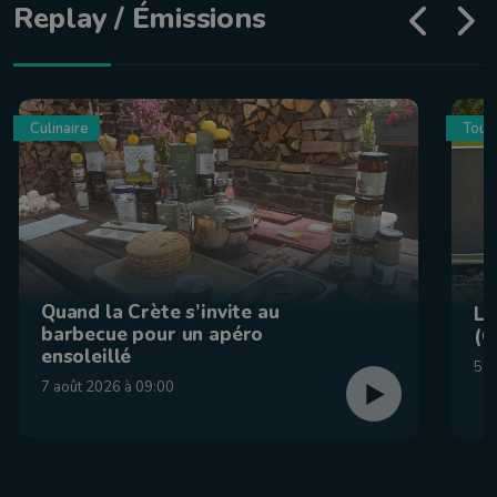
Replay / Émissions
Culinaire
Tour
Quand la Crète s’invite au
La
barbecue pour un apéro
(C
ensoleillé
5 a
7 août 2026 à 09:00